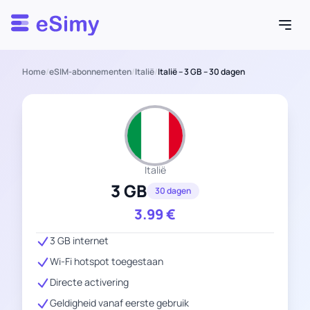
Esimy
Home
/
eSIM-abonnementen
/
Italië
/
Italië – 3 GB – 30 dagen
Italië
3 GB
30 dagen
3.99
€
3 GB internet
Wi-Fi hotspot toegestaan
Directe activering
Geldigheid vanaf eerste gebruik