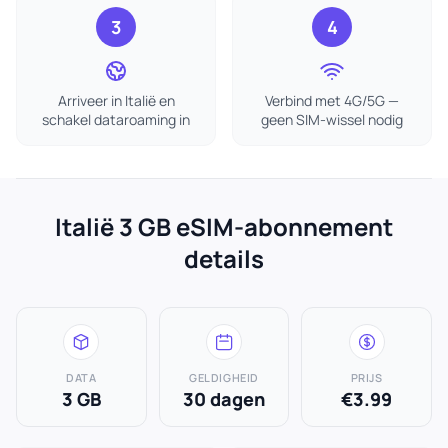
3
4
Arriveer in Italië en
Verbind met 4G/5G —
schakel dataroaming in
geen SIM-wissel nodig
Italië 3 GB eSIM-abonnement
details
DATA
GELDIGHEID
PRIJS
3 GB
30 dagen
€3.99