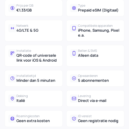
Prijs per GB
Type
€1.33/GB
Prepaid eSIM (Digitaal)
Netwerk
Compatibele apparaten
4G/LTE & 5G
iPhone, Samsung, Pixel
e.a.
Installatie
Bellen & SMS
QR-code of universele
Alleen data
link voor iOS & Android
Installatietijd
Opwaarderen
Minder dan 5 minuten
5 abonnementen
Dekking
Levering
Italië
Direct via e-mail
Roamingkosten
ID vereist
Geen extra kosten
Geen registratie nodig