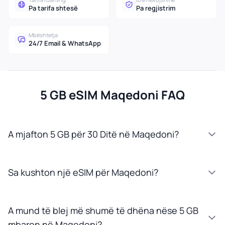
Pa tarifa shtesë
Pa regjistrim
Mbështetja
24/7 Email & WhatsApp
5 GB eSIM Maqedoni FAQ
A mjafton 5 GB për 30 Ditë në Maqedoni?
Sa kushton një eSIM për Maqedoni?
A mund të blej më shumë të dhëna nëse 5 GB
mbaron në Maqedoni?