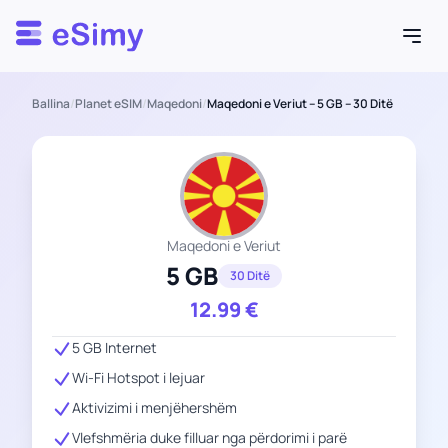
Esimy
Ballina
/
Planet eSIM
/
Maqedoni
/
Maqedoni e Veriut – 5 GB – 30 Ditë
Maqedoni e Veriut
5 GB
30 Ditë
12.99
€
5 GB Internet
Wi-Fi Hotspot i lejuar
Aktivizimi i menjëhershëm
Vlefshmëria duke filluar nga përdorimi i parë