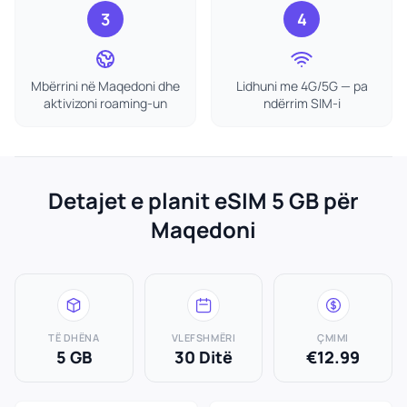
3
4
Mbërrini në Maqedoni dhe
Lidhuni me 4G/5G — pa
aktivizoni roaming-un
ndërrim SIM-i
Detajet e planit eSIM 5 GB për
Maqedoni
TË DHËNA
VLEFSHMËRI
ÇMIMI
5 GB
30 Ditë
€12.99