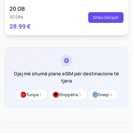
20 GB
30 Ditë
Shiko Detajet
28.99
€
Gjej më shumë plane eSIM për destinacione të
tjera
Turqia
Shqipëria
Greqi