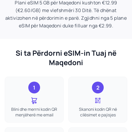
Plani eSIM 5 GB për Maqedoni kushton €12.99
(€2.60/GB) me vlefshmëri 30 Ditë. Të dhënat
aktivizohen në përdorimin e parë. Zgjidhni nga 5 plane
eSIM për Maqedoni duke filluar nga €2.99.
Si ta Përdorni eSIM-in Tuaj në
Maqedoni
1
2
Blini dhe merrni kodin QR
Skanoni kodin QR në
menjëherë me email
cilësimet e pajisjes