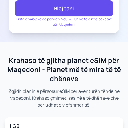
Blej tani
Lista e paisjeve që përkrahin eSIM
-
Shiko të gjitha paketat
për Maqedoni
Krahaso të gjitha planet eSIM për
Maqedoni - Planet më të mira të të
dhënave
Zgjidh planin e përsosur eSIM për aventurën tënde në
Maqedoni. Krahaso çmimet, sasinë e të dhënave dhe
periudhat e vlefshmërisë.
1 GB