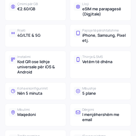
Çmimi për GB
Lloji
€2.60/GB
eSIM me parapagesë
(Digjitale)
Rrjeti
Pajisje të përshtatshme
4G/LTE & 5G
iPhone, Samsung, Pixel
etj.
Instalimi
Thirrje & SMS
Kod QR ose lidhje
Vetëm të dhëna
universale për iOS &
Android
Koha e konfigurimit
Mbushje
Nën 5 minuta
5 plane
Mbulimi
Dërgimi
Maqedoni
I menjëhershëm me
email
Tarifa roaming
ID e nevojshme