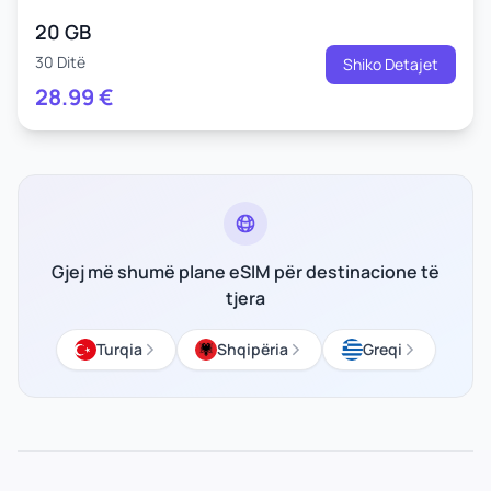
20 GB
30 Ditë
Shiko Detajet
28.99
€
Gjej më shumë plane eSIM për destinacione të
tjera
Turqia
Shqipëria
Greqi