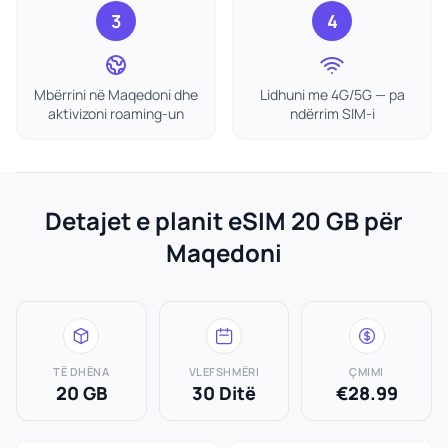
3
4
Mbërrini në Maqedoni dhe
Lidhuni me 4G/5G — pa
aktivizoni roaming-un
ndërrim SIM-i
Detajet e planit eSIM 20 GB për
Maqedoni
TË DHËNA
VLEFSHMËRI
ÇMIMI
20 GB
30 Ditë
€28.99