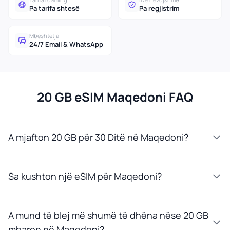
Pa tarifa shtesë
Pa regjistrim
Mbështetja
24/7 Email & WhatsApp
20 GB eSIM Maqedoni FAQ
A mjafton 20 GB për 30 Ditë në Maqedoni?
Sa kushton një eSIM për Maqedoni?
A mund të blej më shumë të dhëna nëse 20 GB
mbaron në Maqedoni?