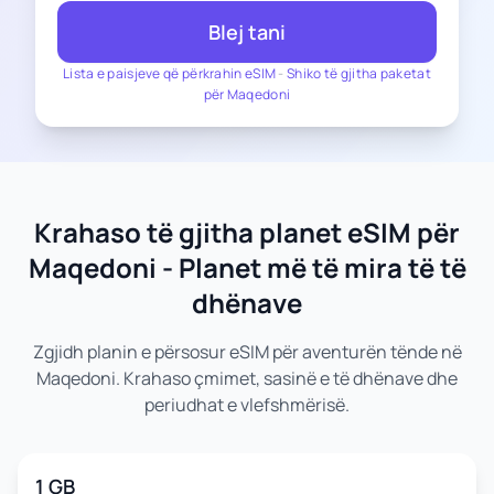
Blej tani
Lista e paisjeve që përkrahin eSIM
-
Shiko të gjitha paketat
për Maqedoni
Krahaso të gjitha planet eSIM për
Maqedoni - Planet më të mira të të
dhënave
Zgjidh planin e përsosur eSIM për aventurën tënde në
Maqedoni. Krahaso çmimet, sasinë e të dhënave dhe
periudhat e vlefshmërisë.
1 GB