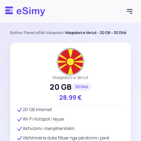
Esimy
Ballina
/
Planet eSIM
/
Maqedoni
/
Maqedoni e Veriut – 20 GB – 30 Ditë
Maqedoni e Veriut
20 GB
30 Ditë
28.99
€
20 GB Internet
Wi-Fi Hotspot i lejuar
Aktivizimi i menjëhershëm
Vlefshmëria duke filluar nga përdorimi i parë