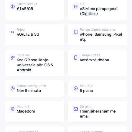
Çmimi për GB
Lloji
€1.45/GB
eSIM me parapagesë
(Digjitale)
Rrjeti
Pajisje të përshtatshme
4G/LTE & 5G
iPhone, Samsung, Pixel
etj.
Instalimi
Thirrje & SMS
Kod QR ose lidhje
Vetëm të dhëna
universale për iOS &
Android
Koha e konfigurimit
Mbushje
Nën 5 minuta
5 plane
Mbulimi
Dërgimi
Maqedoni
I menjëhershëm me
email
Tarifa roaming
ID e nevojshme