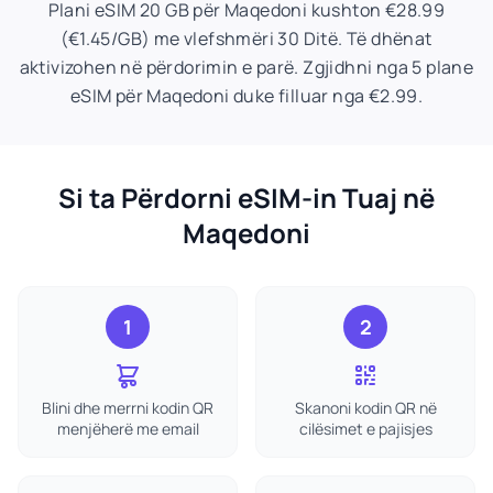
Plani eSIM 20 GB për Maqedoni kushton €28.99
(€1.45/GB) me vlefshmëri 30 Ditë. Të dhënat
aktivizohen në përdorimin e parë. Zgjidhni nga 5 plane
eSIM për Maqedoni duke filluar nga €2.99.
Si ta Përdorni eSIM-in Tuaj në
Maqedoni
1
2
Blini dhe merrni kodin QR
Skanoni kodin QR në
menjëherë me email
cilësimet e pajisjes