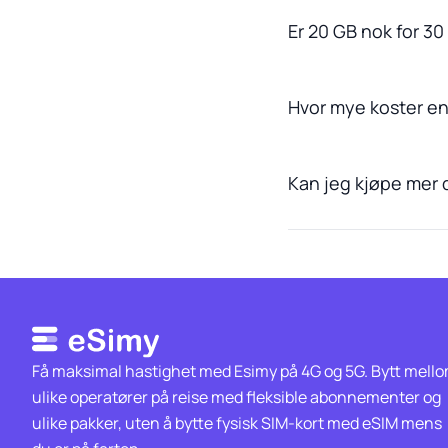
Er 20 GB nok for 3
Hvor mye koster e
Kan jeg kjøpe mer 
Få maksimal hastighet med Esimy på 4G og 5G. Bytt mell
ulike operatører på reise med fleksible abonnementer og
ulike pakker, uten å bytte fysisk SIM-kort med eSIM mens