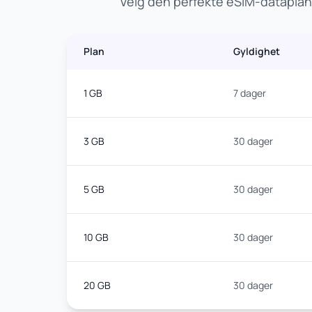
Velg den perfekte eSIM-dataplan
Plan
Gyldighet
1 GB
7 dager
3 GB
30 dager
5 GB
30 dager
10 GB
30 dager
20 GB
30 dager