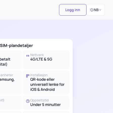
Velg språk
Logg inn
NB
SIM-plandetaljer
Nettverk
betalt
4G/LTE & 5G
ital)
 enheter
Installasjon
Samsung,
QR-kode eller
universell lenke for
iOS & Android
SMS
Oppsettstid
Under 5 minutter