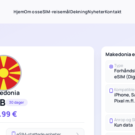
Hjem
Om oss
eSIM-reisemål
Dekning
Nyheter
Kontakt
Makedonia e
Type
Forhånds
eSIM (Dig
Kompatible
edonia
iPhone, 
GB
Pixel m.fl.
30 dager
.99
€
Anrop og 
Kun data
eSIM-støttede enheter