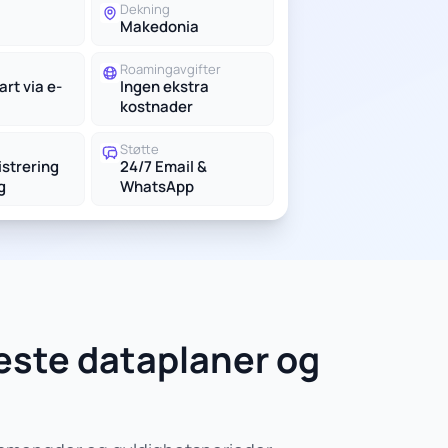
Dekning
Makedonia
Roamingavgifter
rt via e-
Ingen ekstra
kostnader
Støtte
istrering
24/7 Email &
g
WhatsApp
este dataplaner og