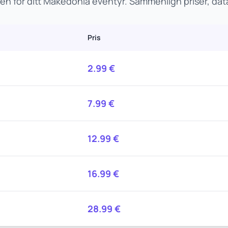
en for ditt Makedonia eventyr. Sammenlign priser, da
Pris
2.99
€
7.99
€
12.99
€
16.99
€
28.99
€