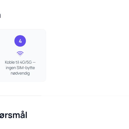
a
4
Koble til 4G/5G —
ingen SIM-bytte
nødvendig
pørsmål