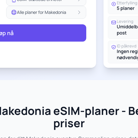
Etterfylling
5 planer
Alle planer for Makedonia
Levering
Umiddelba
øp nå
post
ID påkrevd
Ingen reg
nødvendi
akedonia eSIM-planer - B
priser