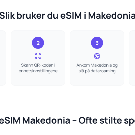
Slik bruker du eSIM i Makedoni
2
3
Skann QR-koden i
Ankom Makedonia og
enhetsinnstillingene
slå på dataroaming
eSIM Makedonia – Ofte stilte s