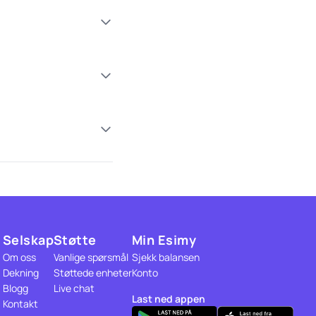
Selskap
Støtte
Min Esimy
Om oss
Vanlige spørsmål
Sjekk balansen
Dekning
Støttede enheter
Konto
Blogg
Live chat
Last ned appen
Kontakt