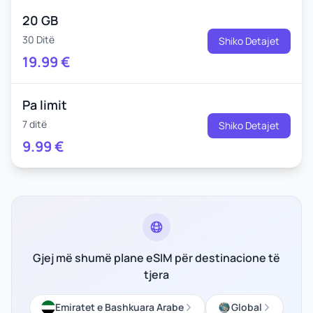
20 GB
30 Ditë
Shiko Detajet
19.99
€
Pa limit
7 ditë
Shiko Detajet
9.99
€
Gjej më shumë plane eSIM për destinacione të
tjera
Emiratet e Bashkuara Arabe
Global