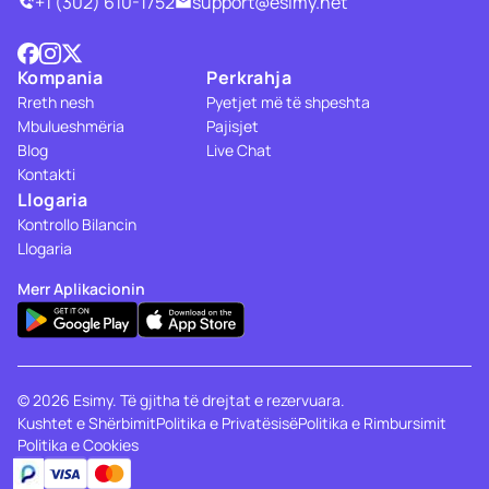
+1 (302) 610-1752
support@esimy.net
Kompania
Perkrahja
Rreth nesh
Pyetjet më të shpeshta
Mbulueshmëria
Pajisjet
Blog
Live Chat
Kontakti
Llogaria
Kontrollo Bilancin
Llogaria
Merr Aplikacionin
© 2026 Esimy. Të gjitha të drejtat e rezervuara.
Kushtet e Shërbimit
Politika e Privatësisë
Politika e Rimbursimit
Politika e Cookies