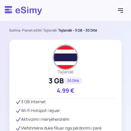
Esimy
Ballina
/
Planet eSIM
/
Tajlandë
/
Tajlandë – 3 GB – 30 Ditë
Tajlandë
3 GB
30 Ditë
4.99
€
3 GB Internet
Wi-Fi Hotspot i lejuar
Aktivizimi i menjëhershëm
Vlefshmëria duke filluar nga përdorimi i parë