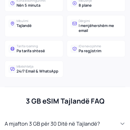
Koha e konfigurimit
Mbushje
Nën 5 minuta
8 plane
Mbulimi
Dërgimi
Tajlandë
I menjëhershëm me
email
Tarifa roaming
ID e nevojshme
Pa tarifa shtesë
Pa regjistrim
Mbështetja
24/7 Email & WhatsApp
3 GB eSIM Tajlandë FAQ
A mjafton 3 GB për 30 Ditë në Tajlandë?