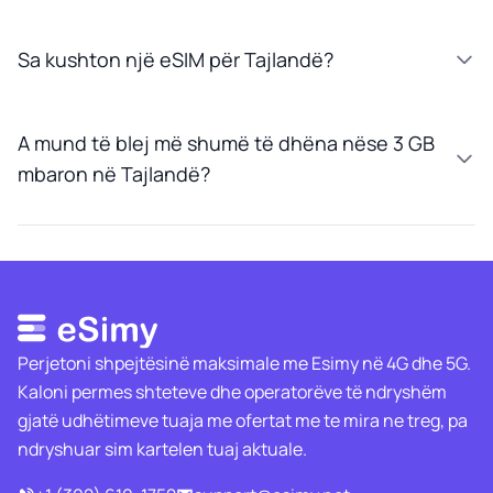
Sa kushton një eSIM për Tajlandë?
A mund të blej më shumë të dhëna nëse 3 GB
mbaron në Tajlandë?
Perjetoni shpejtësinë maksimale me Esimy në 4G dhe 5G.
Kaloni permes shteteve dhe operatorëve të ndryshëm
gjatë udhëtimeve tuaja me ofertat me te mira ne treg, pa
ndryshuar sim kartelen tuaj aktuale.