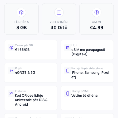
TË DHËNA
VLEFSHMËRI
ÇMIMI
3 GB
30 Ditë
€4.99
Çmimi për GB
Lloji
€1.66/GB
eSIM me parapagesë
(Digjitale)
Rrjeti
Pajisje të përshtatshme
4G/LTE & 5G
iPhone, Samsung, Pixel
etj.
Instalimi
Thirrje & SMS
Kod QR ose lidhje
Vetëm të dhëna
universale për iOS &
Android