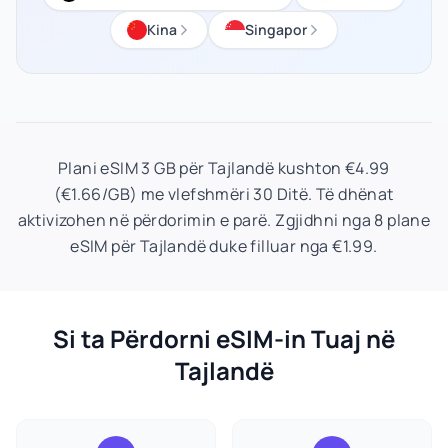
Kina
Singapor
Plani eSIM 3 GB për Tajlandë kushton €4.99
(€1.66/GB) me vlefshmëri 30 Ditë. Të dhënat
aktivizohen në përdorimin e parë. Zgjidhni nga 8 plane
eSIM për Tajlandë duke filluar nga €1.99.
Si ta Përdorni eSIM-in Tuaj në
Tajlandë