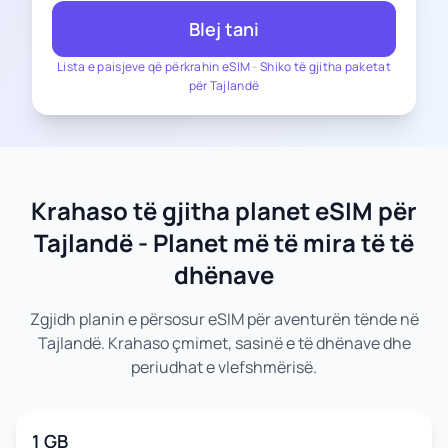
Blej tani
Lista e paisjeve që përkrahin eSIM
-
Shiko të gjitha paketat
për Tajlandë
Krahaso të gjitha planet eSIM për
Tajlandë - Planet më të mira të të
dhënave
Zgjidh planin e përsosur eSIM për aventurën tënde në
Tajlandë. Krahaso çmimet, sasinë e të dhënave dhe
periudhat e vlefshmërisë.
1 GB