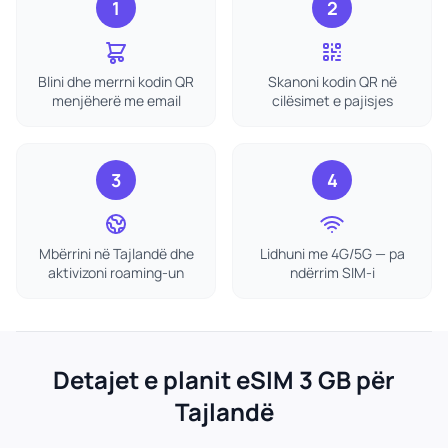
1
2
Blini dhe merrni kodin QR
Skanoni kodin QR në
menjëherë me email
cilësimet e pajisjes
3
4
Mbërrini në Tajlandë dhe
Lidhuni me 4G/5G — pa
aktivizoni roaming-un
ndërrim SIM-i
Detajet e planit eSIM 3 GB për
Tajlandë