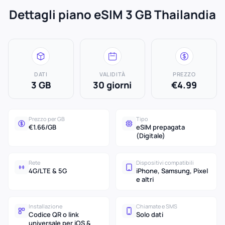
Dettagli piano eSIM 3 GB Thailandia
DATI
VALIDITÀ
PREZZO
3 GB
30 giorni
€4.99
Prezzo per GB
Tipo
€1.66/GB
eSIM prepagata
(Digitale)
Rete
Dispositivi compatibili
4G/LTE & 5G
iPhone, Samsung, Pixel
e altri
Installazione
Chiamate e SMS
Codice QR o link
Solo dati
universale per iOS &