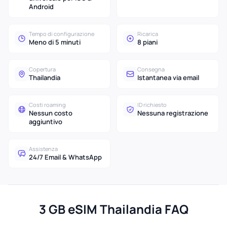
Android
Tempo di configurazione
Ricarica
Meno di 5 minuti
8 piani
Copertura
Consegna
Thailandia
Istantanea via email
Costi roaming
ID richiesto
Nessun costo
Nessuna registrazione
aggiuntivo
Assistenza
24/7 Email & WhatsApp
3 GB eSIM Thailandia FAQ