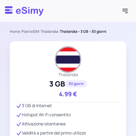
Esimy
Home
/
Piani eSIM
/
Thailandia
/
Thailandia – 3 GB – 30 giorni
Thailandia
3 GB
30 giorni
4.99
€
3 GB di Internet
Hotspot Wi-Fi consentito
Attivazione istantanea
Validità a partire dal primo utilizzo