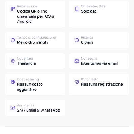
Installazione
Chiamate e SMS
Codice QR o link
Solo dati
universale per iOS &
Android
Tempo di configurazione
Ricarica
Meno di 5 minuti
8 piani
Copertura
Consegna
Thailandia
Istantanea via email
Costi roaming
ID richiesto
Nessun costo
Nessuna registrazione
aggiuntivo
Assistenza
24/7 Email & WhatsApp