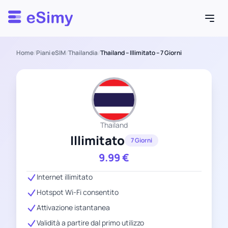
Esimy
Home
/
Piani eSIM
/
Thailandia
/
Thailand – Illimitato – 7 Giorni
Thailand
Illimitato
7 Giorni
9.99
€
Internet illimitato
Hotspot Wi-Fi consentito
Attivazione istantanea
Validità a partire dal primo utilizzo