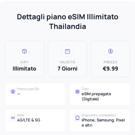
Dettagli piano eSIM Illimitato
Thailandia
DATI
VALIDITÀ
PREZZO
Illimitato
7 Giorni
€9.99
Prezzo per GB
Tipo
—
eSIM prepagata
(Digitale)
Rete
Dispositivi compatibili
4G/LTE & 5G
iPhone, Samsung, Pixel
e altri