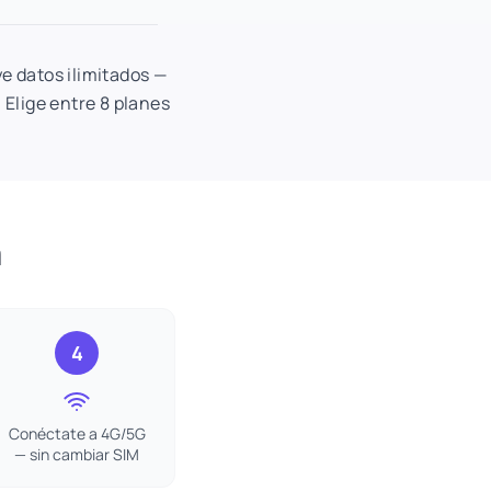
ye datos ilimitados —
. Elige entre 8 planes
a
4
Conéctate a 4G/5G
— sin cambiar SIM