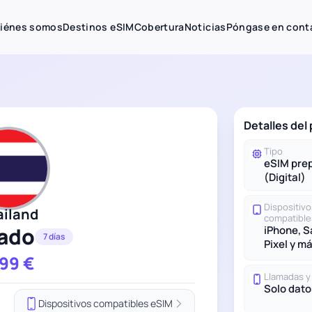
iénes somos
Destinos eSIM
Cobertura
Noticias
Póngase en cont
Detalles del 
Tipo
eSIM pre
(Digital)
Dispositivo
ailand
compatible
tado
iPhone, 
7 días
Pixel y m
.99
€
Llamadas 
Solo dato
Dispositivos compatibles eSIM