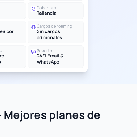
Cobertura
Tailandia
Cargos de roaming
ea por
Sin cargos
adicionales
do
Soporte
tro
24/7 Email &
o
WhatsApp
- Mejores planes de