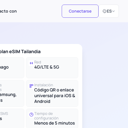
Seleccionar i
acto con
Conectarse
ES
plan eSIM Tailandia
Red
pago
4G/LTE & 5G
s
Instalación
s
Código QR o enlace
Samsung,
universal para iOS &
ás
Android
y SMS
Tiempo de
s
configuración
Menos de 5 minutos