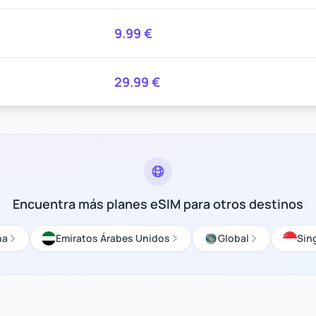
9.99
€
29.99
€
Encuentra más planes eSIM para otros destinos
na
Emiratos Árabes Unidos
Global
Sin