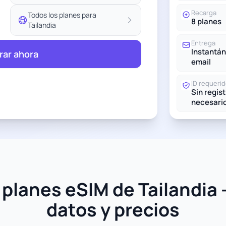
Recarga
Todos los planes para
8 planes
Tailandia
Entrega
Instantán
ar ahora
email
ID requeri
Sin regis
necesari
planes eSIM de Tailandia 
datos y precios