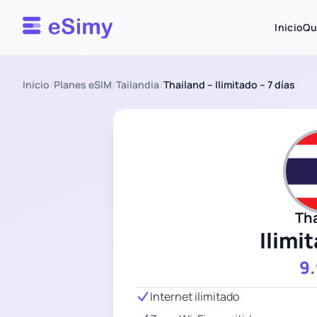
Esimy
Inicio
Qu
Inicio
/
Planes eSIM
/
Tailandia
/
Thailand – Ilimitado – 7 días
Th
Ilimi
9
Internet ilimitado