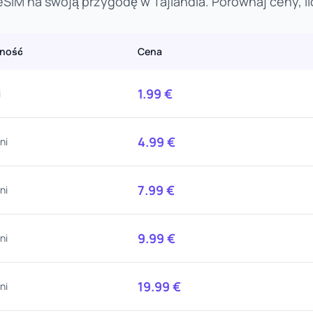
SIM na swoją przygodę w Tajlandia. Porównaj ceny, il
ność
Cena
1.99
€
i
4.99
€
ni
7.99
€
ni
9.99
€
ni
19.99
€
ni