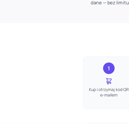
dane — bez limit
1
Kup i otrzymaj kod QR
e-mailem