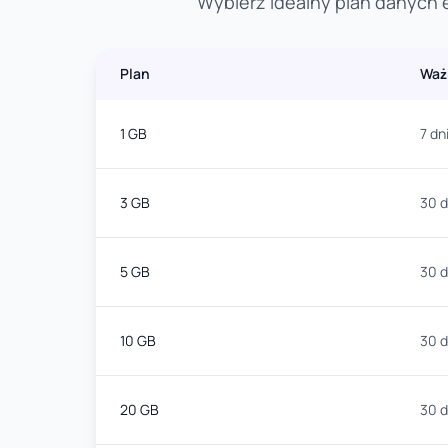
Wybierz idealny plan danych e
Plan
Waż
1 GB
7 dn
3 GB
30 d
5 GB
30 d
10 GB
30 d
20 GB
30 d