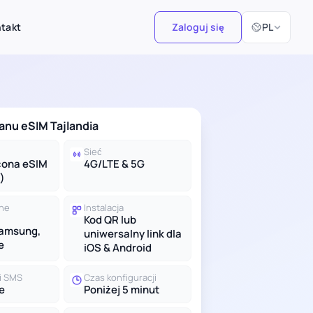
Wybierz język
takt
Zaloguj się
PL
anu eSIM Tajlandia
Sieć
cona eSIM
4G/LTE & 5G
)
lne
Instalacja
Kod QR lub
Samsung,
uniwersalny link dla
e
iOS & Android
 i SMS
Czas konfiguracji
e
Poniżej 5 minut