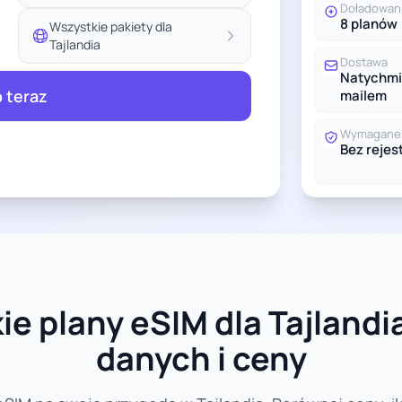
Doładowan
8 planów
Wszystkie pakiety dla
Tajlandia
Dostawa
Natychmi
 teraz
mailem
Wymagane 
Bez rejest
e plany eSIM dla Tajlandia
danych i ceny