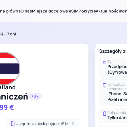
ona główna
O nas
Miejsca docelowe eSIM
Pokrycie
Aktualności
Kon
ń – 7 dni
Szczegóły pl
Typ
Przedpła
(Cyfrowa
Kompatybi
ailand
urządzenia
aniczeń
iPhone, 
7 dni
Pixel i inn
.99
€
Połączenia
Tylko dan
Urządzenia obsługujące eSIM