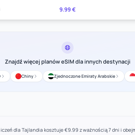
9.99
€
i
Znajdź więcej planów eSIM dla innych destynacji
y
Chiny
Zjednoczone Emiraty Arabskie
iczeń dla Tajlandia kosztuje €9.99 z ważnością 7 dni i obe