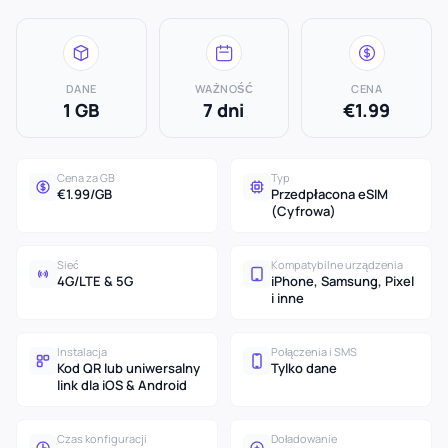
DANE
WAŻNOŚĆ
CENA
1 GB
7 dni
€1.99
Cena za GB
Typ
€1.99/GB
Przedpłacona eSIM
(Cyfrowa)
Sieć
Kompatybilne urządzenia
4G/LTE & 5G
iPhone, Samsung, Pixel
i inne
Instalacja
Połączenia i SMS
Kod QR lub uniwersalny
Tylko dane
link dla iOS & Android
Czas konfiguracji
Doładowanie