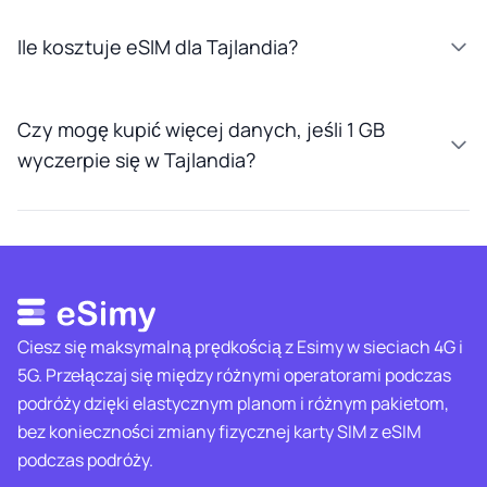
Ile kosztuje eSIM dla Tajlandia?
Czy mogę kupić więcej danych, jeśli 1 GB
wyczerpie się w Tajlandia?
Ciesz się maksymalną prędkością z Esimy w sieciach 4G i
5G. Przełączaj się między różnymi operatorami podczas
podróży dzięki elastycznym planom i różnym pakietom,
bez konieczności zmiany fizycznej karty SIM z eSIM
podczas podróży.