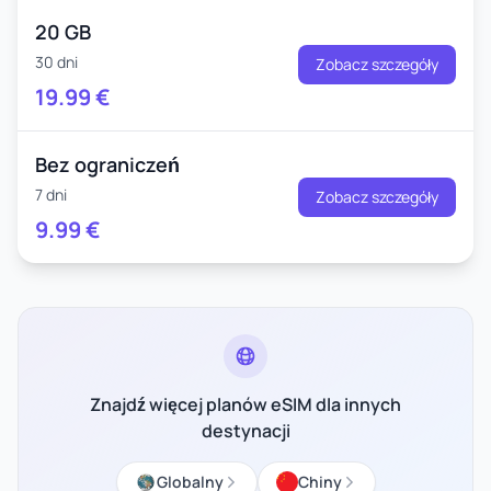
20 GB
30 dni
Zobacz szczegóły
19.99
€
Bez ograniczeń
7 dni
Zobacz szczegóły
9.99
€
Znajdź więcej planów eSIM dla innych
destynacji
Globalny
Chiny