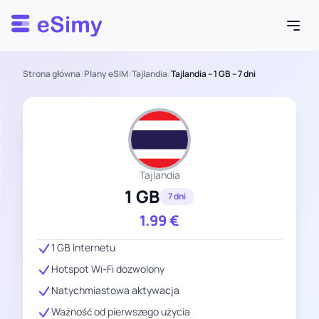
Esimy
Strona główna
/
Plany eSIM
/
Tajlandia
/
Tajlandia – 1 GB – 7 dni
Tajlandia
1 GB
7 dni
1.99
€
1 GB Internetu
Hotspot Wi-Fi dozwolony
Natychmiastowa aktywacja
Ważność od pierwszego użycia