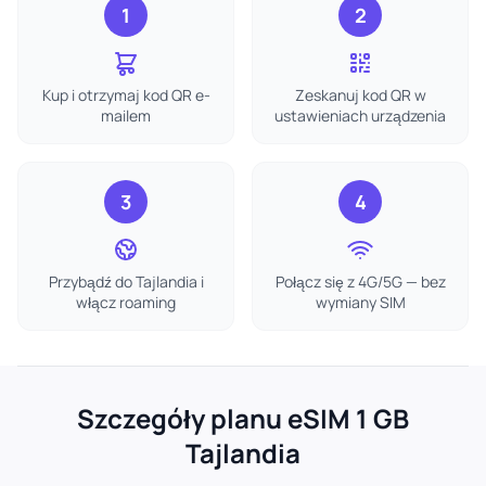
1
2
Kup i otrzymaj kod QR e-
Zeskanuj kod QR w
mailem
ustawieniach urządzenia
3
4
Przybądź do Tajlandia i
Połącz się z 4G/5G — bez
włącz roaming
wymiany SIM
Szczegóły planu eSIM 1 GB
Tajlandia