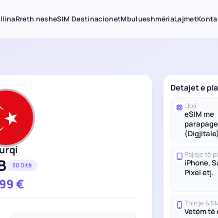
llina
Rreth nesh
eSIM Destinacionet
Mbulueshmëria
Lajmet
Konta
Detajet e pla
Lloji
eSIM me
parapage
(Digjitale
urqi
Pajisje të
B
iPhone, 
30 Ditë
Pixel etj.
.99
€
Thirrje & S
Vetëm të