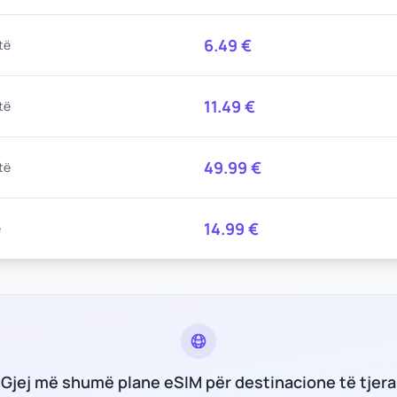
6.49
€
të
11.49
€
të
49.99
€
të
14.99
€
ë
Gjej më shumë plane eSIM për destinacione të tjera