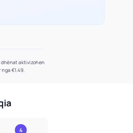
ë dhënat aktivizohen
r nga €1.49.
qia
4