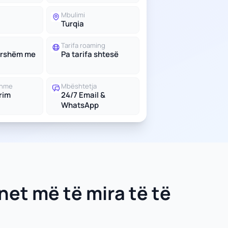
Mbulimi
Turqia
Tarifa roaming
ershëm me
Pa tarifa shtesë
shme
Mbështetja
trim
24/7 Email &
WhatsApp
net më të mira të të