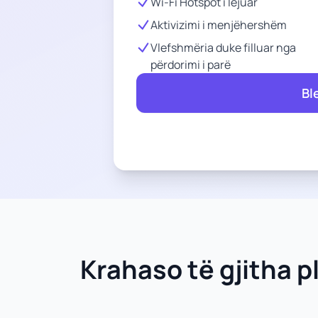
Wi-Fi Hotspot i lejuar
Aktivizimi i menjëhershëm
Vlefshmëria duke filluar nga
përdorimi i parë
Bl
Krahaso të gjitha p