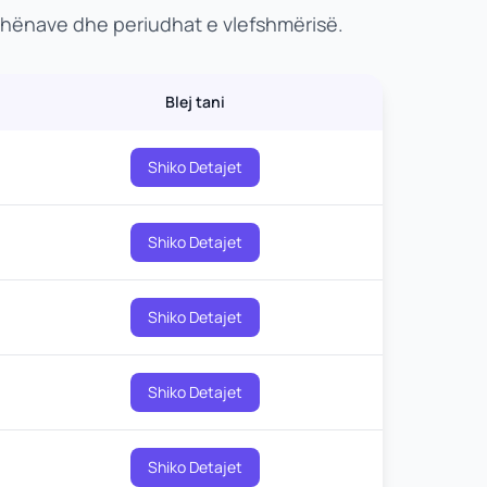
dhënave dhe periudhat e vlefshmërisë.
Blej tani
Shiko Detajet
Shiko Detajet
Shiko Detajet
Shiko Detajet
Shiko Detajet