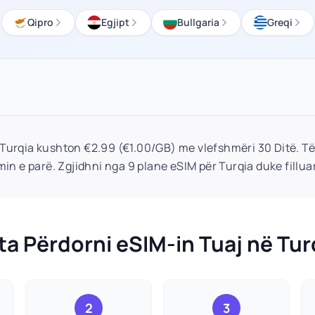
Qipro
Egjipt
Bullgaria
Greqi
 Turqia kushton €2.99 (€1.00/GB) me vlefshmëri 30 Ditë. T
in e parë. Zgjidhni nga 9 plane eSIM për Turqia duke fillua
 ta Përdorni eSIM-in Tuaj në Tur
2
3