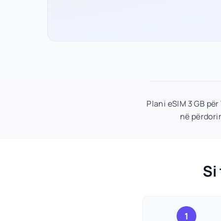
Plani eSIM 3 GB për
në përdorim
Si
1