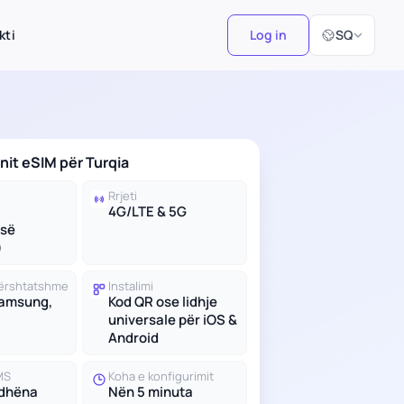
Zgjidh Gjuhën
kti
Log in
SQ
nit eSIM për Turqia
Rrjeti
4G/LTE & 5G
së
)
 përshtatshme
Instalimi
Samsung,
Kod QR ose lidhje
universale për iOS &
Android
MS
Koha e konfigurimit
 dhëna
Nën 5 minuta