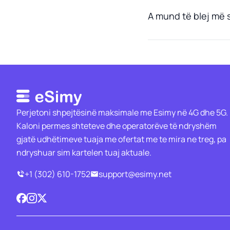
A mund të blej më
Perjetoni shpejtësinë maksimale me Esimy në 4G dhe 5G.
Kaloni permes shteteve dhe operatorëve të ndryshëm
gjatë udhëtimeve tuaja me ofertat me te mira ne treg, pa
ndryshuar sim kartelen tuaj aktuale.
+1 (302) 610-1752
support@esimy.net