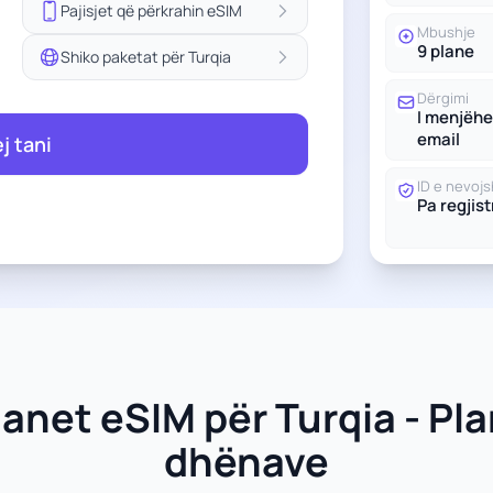
Pajisjet që përkrahin eSIM
Mbushje
9 plane
Shiko paketat për Turqia
Dërgimi
I menjëh
email
ej tani
ID e nevoj
Pa regjis
lanet eSIM për Turqia - Pla
dhënave