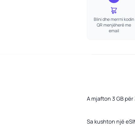
Blini dhe merrni kodin
QR menjëherë me
email
A mjafton 3 GB për 
Sa kushton një eSI