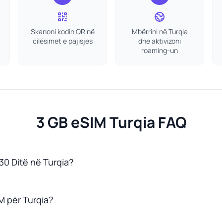
Skanoni kodin QR në
Mbërrini në Turqia
cilësimet e pajisjes
dhe aktivizoni
roaming-un
3 GB eSIM Turqia FAQ
30 Ditë në Turqia?
M për Turqia?