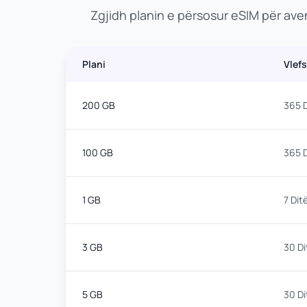
Zgjidh planin e përsosur eSIM për av
Plani
Vlef
200 GB
365 D
100 GB
365 D
1 GB
7 Dit
3 GB
30 Di
5 GB
30 Di