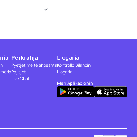
nia
Perkrahja
Llogaria
sh
Pyetjet më të shpeshta
Kontrollo Bilancin
mëria
Pajisjet
Llogaria
Live Chat
Merr Aplikacionin