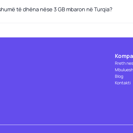
 shumë të dhëna nëse 3 GB mbaron në Turqia?
Kompa
Rreth ne
Mbuluesh
Blog
Kontakti