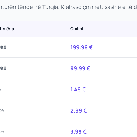
enturën tënde në Turqia. Krahaso çmimet, sasinë e të 
shmëria
Çmimi
199.99
€
itë
99.99
€
itë
1.49
€
ë
2.99
€
të
3.99
€
të