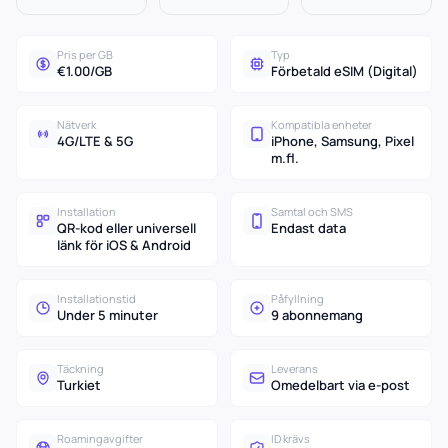
Pris per GB
Typ
€1.00/GB
Förbetald eSIM (Digital)
Nätverk
Kompatibla enheter
4G/LTE & 5G
iPhone, Samsung, Pixel
m.fl.
Installation
Samtal och SMS
QR-kod eller universell
Endast data
länk för iOS & Android
Installationstid
Påfyllning
Under 5 minuter
9 abonnemang
Täckning
Leverans
Turkiet
Omedelbart via e-post
Roamingavgifter
ID krävs