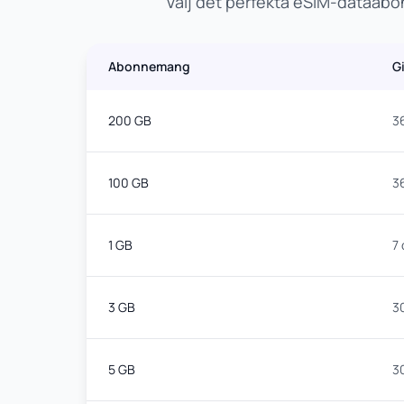
Välj det perfekta eSIM-dataabon
Abonnemang
G
200 GB
3
100 GB
3
1 GB
7
3 GB
3
5 GB
3