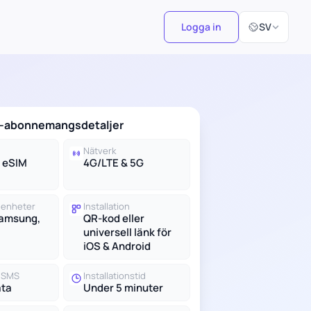
Välj språk
Logga in
SV
M-abonnemangsdetaljer
Nätverk
d eSIM
4G/LTE & 5G
 enheter
Installation
Samsung,
QR-kod eller
universell länk för
iOS & Android
h SMS
Installationstid
ata
Under 5 minuter