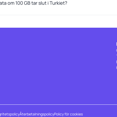
ta om 100 GB tar slut i Turkiet?
gritetspolicy
Återbetalningspolicy
Policy för cookies