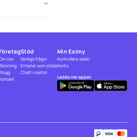
Företag
Stöd
Min Esimy
Om oss
Vanliga frågor
Kontrollera saldo
Täckning
Enheter som stöds
Konto
Blogg
Chatt i realtid
Ladda ner appen
Kontakt