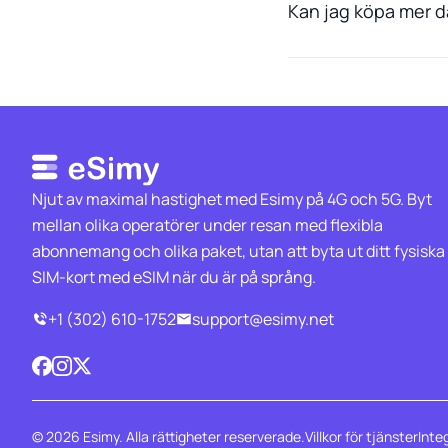
Kan jag köpa mer da
Njut av maximal hastighet med Esimy på 4G och 5G. Byt
mellan olika operatörer under resan med flexibla
abonnemang och olika paket, utan att byta ut ditt fysiska
SIM-kort med eSIM när du är på språng.
+1 (302) 610-1752
support@esimy.net
© 2026 Esimy. Alla rättigheter reserverade.
Villkor för tjänster
Inte