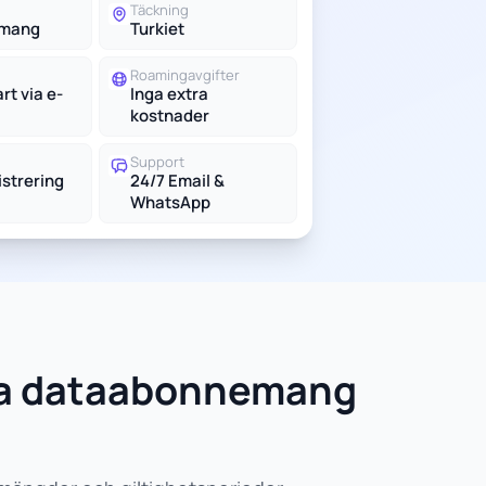
Täckning
emang
Turkiet
Roamingavgifter
t via e-
Inga extra
kostnader
Support
istrering
24/7 Email &
WhatsApp
sta dataabonnemang