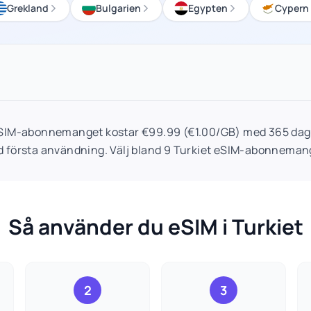
Grekland
Bulgarien
Egypten
Cypern
eSIM-abonnemanget kostar €99.99 (€1.00/GB) med 365 dagar
id första användning. Välj bland 9 Turkiet eSIM-abonnemang
Så använder du eSIM i Turkiet
2
3