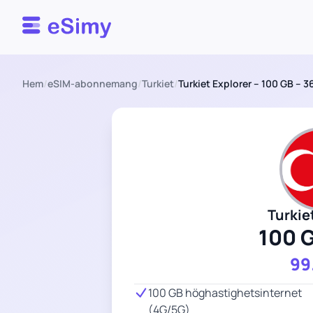
Esimy
Hem
/
eSIM-abonnemang
/
Turkiet
/
Turkiet Explorer – 100 GB – 3
Turkie
100 
99
100 GB höghastighetsinternet
(4G/5G)