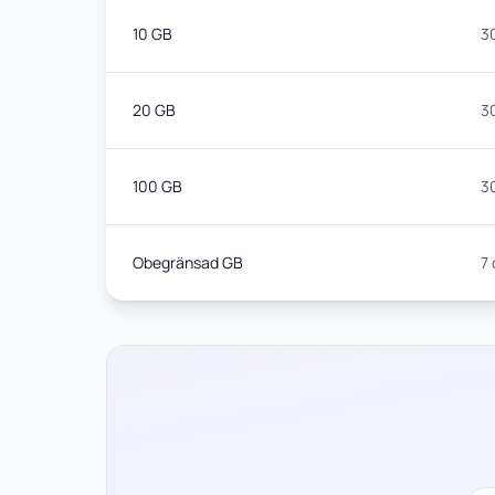
10 GB
3
20 GB
3
100 GB
3
Obegränsad GB
7