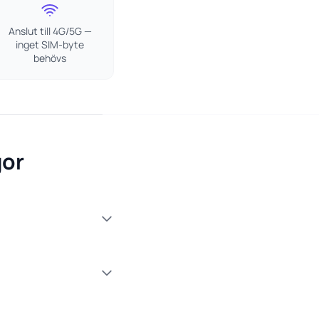
Anslut till 4G/5G —
inget SIM-byte
behövs
gor