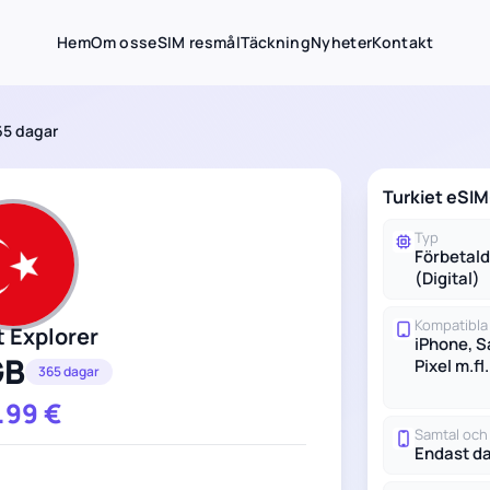
Hem
Om oss
eSIM resmål
Täckning
Nyheter
Kontakt
65 dagar
Turkiet eSI
Typ
Förbetal
(Digital)
Kompatibla
t Explorer
iPhone, 
GB
Pixel m.fl.
365 dagar
.99
€
Samtal oc
Endast d