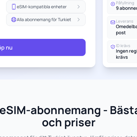
Påfyllning
eSIM-kompatibla enheter
9 abonn
Alla abonnemang för Turkiet
Leverans
Omedelbar
post
ID krävs
öp nu
Ingen reg
krävs
et eSIM-abonnemang - Bä
och priser