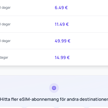
6.49
€
0 dagar
11.49
€
0 dagar
49.99
€
0 dagar
14.99
€
 dagar
Hitta fler eSIM-abonnemang för andra destinatione