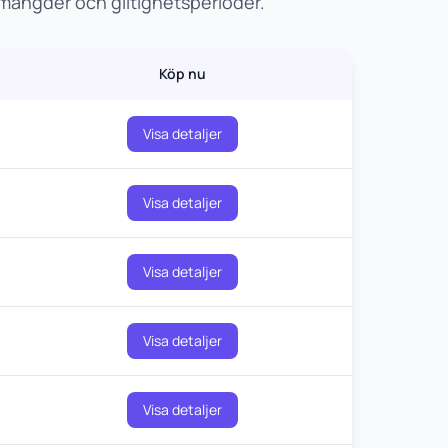
amängder och giltighetsperioder.
Köp nu
Visa detaljer
Visa detaljer
Visa detaljer
Visa detaljer
Visa detaljer