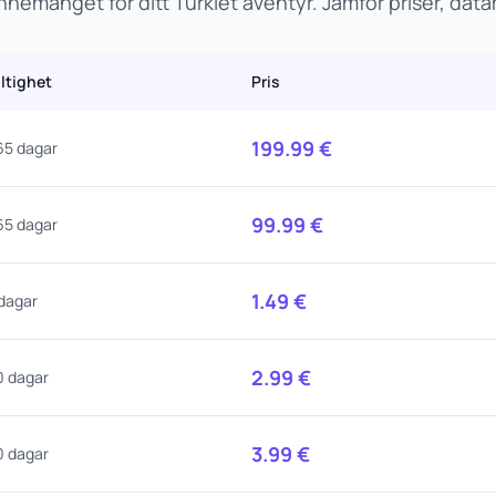
nemanget för ditt Turkiet äventyr. Jämför priser, dat
iltighet
Pris
199.99
€
65 dagar
99.99
€
65 dagar
1.49
€
 dagar
2.99
€
0 dagar
3.99
€
0 dagar