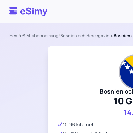
Esimy
Hem
/
eSIM-abonnemang
/
Bosnien och Hercegovina
/
Bosnien o
Bosnien oc
10 G
14
10 GB Internet