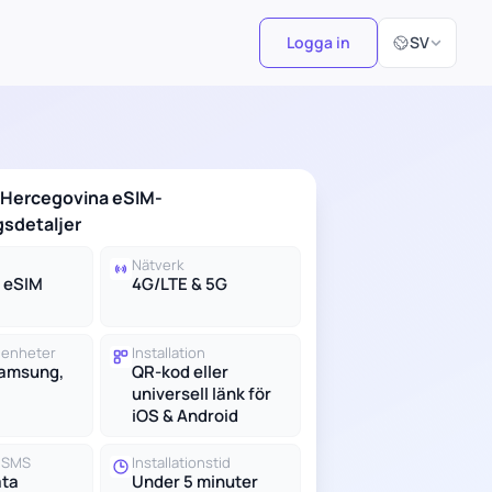
Välj språk
Logga in
SV
 Hercegovina eSIM-
sdetaljer
Nätverk
d eSIM
4G/LTE & 5G
 enheter
Installation
Samsung,
QR-kod eller
universell länk för
iOS & Android
h SMS
Installationstid
ata
Under 5 minuter