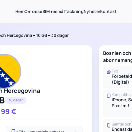
Hem
Om oss
eSIM resmål
Täckning
Nyheter
Kontakt
ch Hercegovina – 10 GB – 30 dagar
Bosnien och
abonnemang
Typ
Förbetal
(Digital)
h Hercegovina
Kompatibla
B
iPhone, 
30 dagar
Pixel m.fl.
.99
€
Samtal oc
Endast d
eSIM-kompatibla enheter