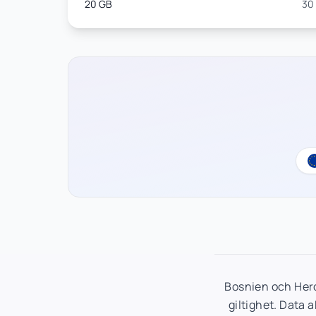
20 GB
30
Bosnien och Her
giltighet. Data 