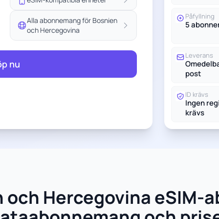
Påfyllning
Alla abonnemang för Bosnien
5 abonn
och Hercegovina
Leverans
öp nu
Omedelbar
post
ID krävs
Ingen reg
krävs
en och Hercegovina eSIM-
ataabonnemang och pris