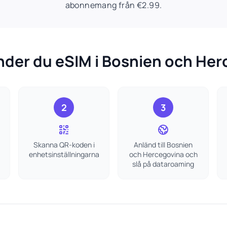
abonnemang från €2.99.
nder du eSIM i Bosnien och Her
2
3
Skanna QR-koden i
Anländ till Bosnien
enhetsinställningarna
och Hercegovina och
slå på dataroaming