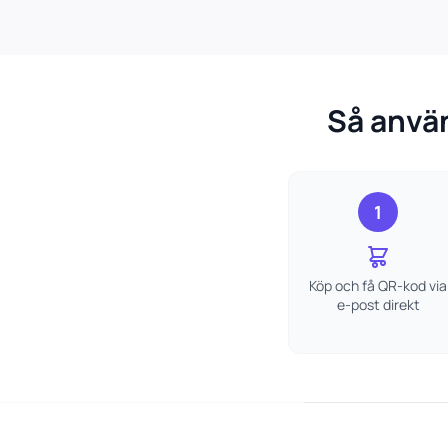
Så anvä
1
Köp och få QR-kod via
e-post direkt