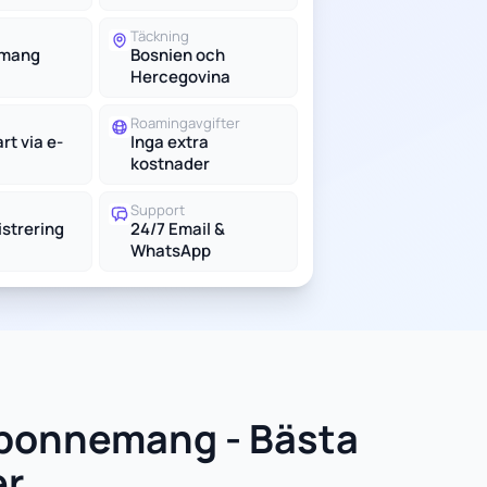
Täckning
emang
Bosnien och
Hercegovina
Roamingavgifter
t via e-
Inga extra
kostnader
Support
istrering
24/7 Email &
WhatsApp
abonnemang - Bästa
er