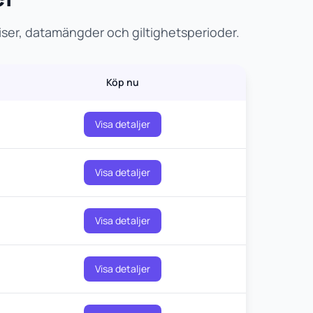
ser, datamängder och giltighetsperioder.
Köp nu
Visa detaljer
Visa detaljer
Visa detaljer
Visa detaljer