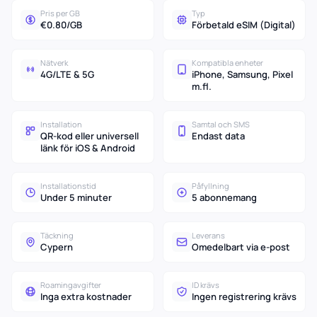
Pris per GB
Typ
€0.80/GB
Förbetald eSIM (Digital)
Nätverk
Kompatibla enheter
4G/LTE & 5G
iPhone, Samsung, Pixel
m.fl.
Installation
Samtal och SMS
QR-kod eller universell
Endast data
länk för iOS & Android
Installationstid
Påfyllning
Under 5 minuter
5 abonnemang
Täckning
Leverans
Cypern
Omedelbart via e-post
Roamingavgifter
ID krävs
Inga extra kostnader
Ingen registrering krävs