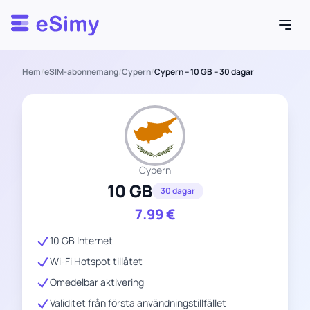
Esimy
Hem
/
eSIM-abonnemang
/
Cypern
/
Cypern – 10 GB – 30 dagar
Cypern
10 GB
30 dagar
7.99
€
10 GB Internet
Wi-Fi Hotspot tillåtet
Omedelbar aktivering
Validitet från första användningstillfället