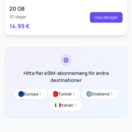
20 GB
30 dagar
Visa detaljer
14.99
€
Hitta fler eSIM-abonnemang för andra
destinationer
Europa
Turkiet
Grekland
Italien