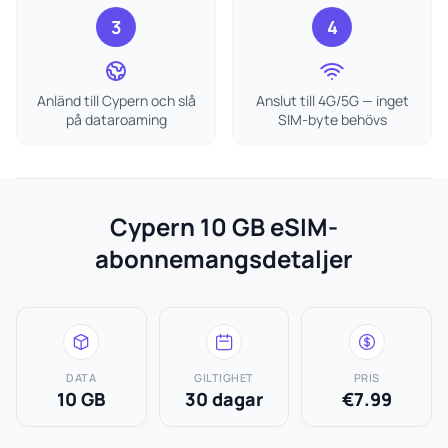
3
4
Anländ till Cypern och slå
Anslut till 4G/5G — inget
på dataroaming
SIM-byte behövs
Cypern 10 GB eSIM-
abonnemangsdetaljer
DATA
GILTIGHET
PRIS
10 GB
30 dagar
€7.99