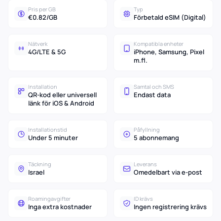
Pris per GB
Typ
€0.82/GB
Förbetald eSIM (Digital)
Nätverk
Kompatibla enheter
4G/LTE & 5G
iPhone, Samsung, Pixel
m.fl.
Installation
Samtal och SMS
QR-kod eller universell
Endast data
länk för iOS & Android
Installationstid
Påfyllning
Under 5 minuter
5 abonnemang
Täckning
Leverans
Israel
Omedelbart via e-post
Roamingavgifter
ID krävs
Inga extra kostnader
Ingen registrering krävs