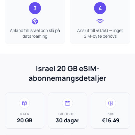
3
4
Anländ till Israel och slå på
Anslut till 4G/5G — inget
dataroaming
SIM-byte behövs
Israel 20 GB eSIM-
abonnemangsdetaljer
DATA
GILTIGHET
PRIS
20 GB
30 dagar
€16.49