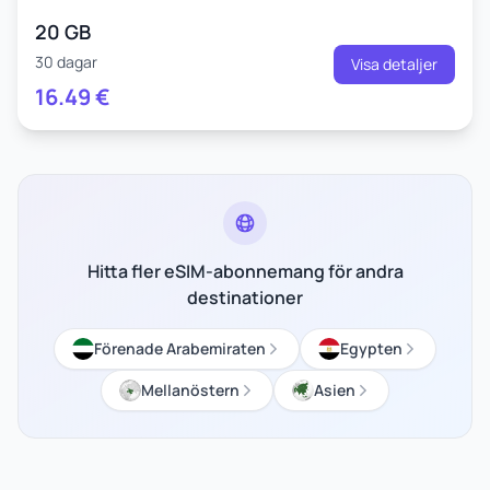
20 GB
30 dagar
Visa detaljer
16.49
€
Hitta fler eSIM-abonnemang för andra
destinationer
Förenade Arabemiraten
Egypten
Mellanöstern
Asien