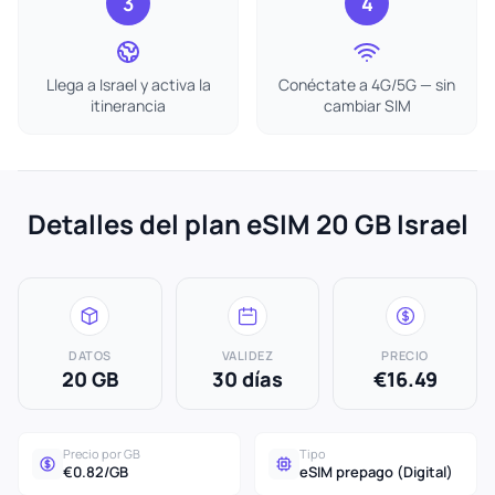
3
4
Llega a Israel y activa la
Conéctate a 4G/5G — sin
itinerancia
cambiar SIM
Detalles del plan eSIM 20 GB Israel
DATOS
VALIDEZ
PRECIO
20 GB
30 días
€16.49
Precio por GB
Tipo
€0.82/GB
eSIM prepago (Digital)