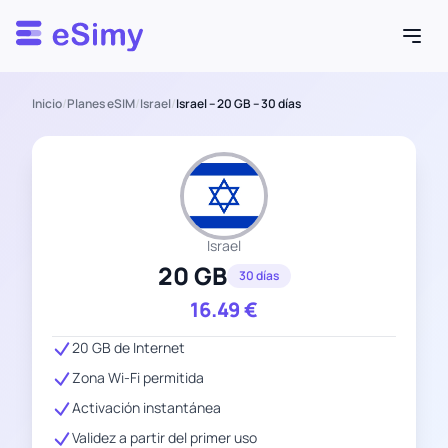
Esimy
Inicio
/
Planes eSIM
/
Israel
/
Israel – 20 GB – 30 días
Israel
20 GB
30 días
16.49
€
20 GB de Internet
Zona Wi-Fi permitida
Activación instantánea
Validez a partir del primer uso