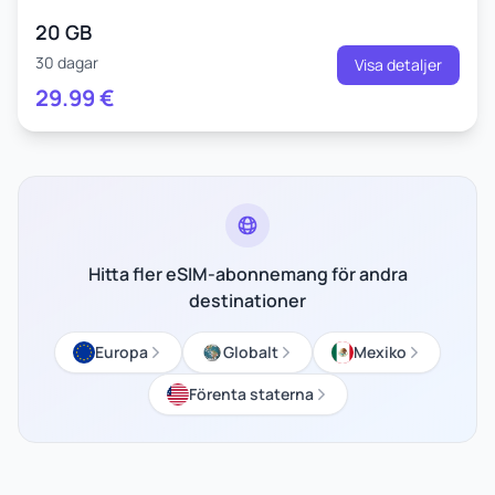
20 GB
30 dagar
Visa detaljer
29.99
€
Hitta fler eSIM-abonnemang för andra
destinationer
Europa
Globalt
Mexiko
Förenta staterna