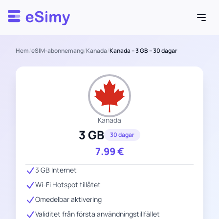
Esimy
Hem
/
eSIM-abonnemang
/
Kanada
/
Kanada – 3 GB – 30 dagar
Kanada
3 GB
30 dagar
7.99
€
3 GB Internet
Wi-Fi Hotspot tillåtet
Omedelbar aktivering
Validitet från första användningstillfället