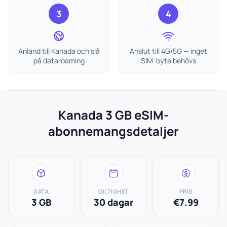
3
4
Anländ till Kanada och slå
Anslut till 4G/5G — inget
på dataroaming
SIM-byte behövs
Kanada 3 GB eSIM-
abonnemangsdetaljer
DATA
GILTIGHET
PRIS
3 GB
30 dagar
€7.99