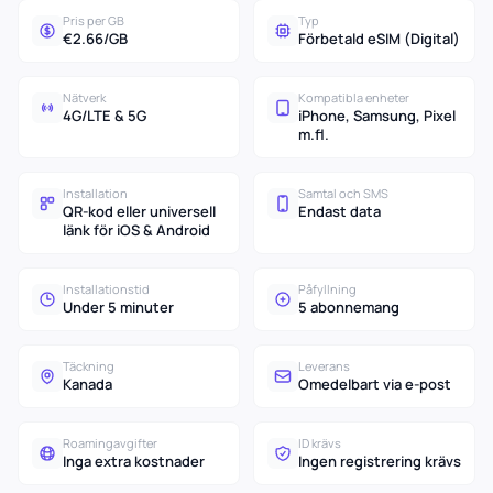
Pris per GB
Typ
€2.66/GB
Förbetald eSIM (Digital)
Nätverk
Kompatibla enheter
4G/LTE & 5G
iPhone, Samsung, Pixel
m.fl.
Installation
Samtal och SMS
QR-kod eller universell
Endast data
länk för iOS & Android
Installationstid
Påfyllning
Under 5 minuter
5 abonnemang
Täckning
Leverans
Kanada
Omedelbart via e-post
Roamingavgifter
ID krävs
Inga extra kostnader
Ingen registrering krävs