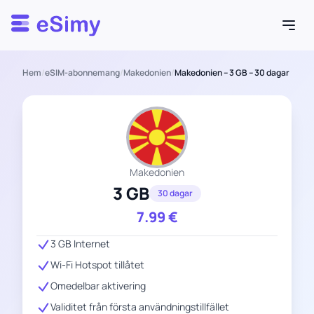
Esimy
Hem
/
eSIM-abonnemang
/
Makedonien
/
Makedonien – 3 GB – 30 dagar
Makedonien
3 GB
30 dagar
7.99
€
3 GB Internet
Wi-Fi Hotspot tillåtet
Omedelbar aktivering
Validitet från första användningstillfället