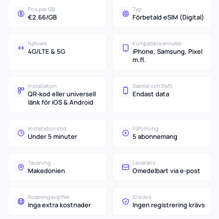
Pris per GB
Typ
€2.66/GB
Förbetald eSIM (Digital)
Nätverk
Kompatibla enheter
4G/LTE & 5G
iPhone, Samsung, Pixel
m.fl.
Installation
Samtal och SMS
QR-kod eller universell
Endast data
länk för iOS & Android
Installationstid
Påfyllning
Under 5 minuter
5 abonnemang
Täckning
Leverans
Makedonien
Omedelbart via e-post
Roamingavgifter
ID krävs
Inga extra kostnader
Ingen registrering krävs