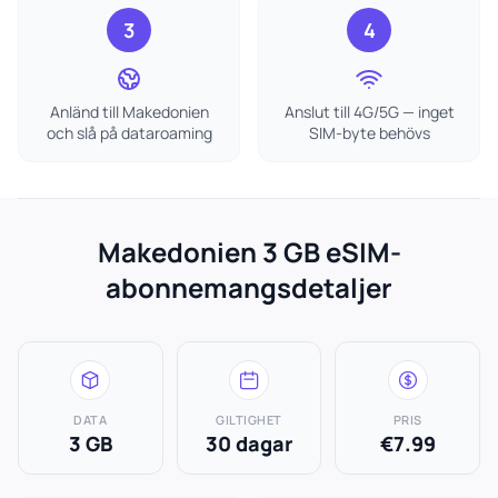
3
4
Anländ till Makedonien
Anslut till 4G/5G — inget
och slå på dataroaming
SIM-byte behövs
Makedonien 3 GB eSIM-
abonnemangsdetaljer
DATA
GILTIGHET
PRIS
3 GB
30 dagar
€7.99