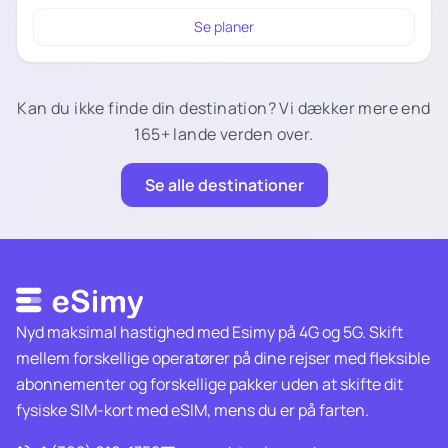
Se planer
Kan du ikke finde din destination? Vi dækker mere end
165+ lande verden over.
Se alle destinationer
Nyd maksimal hastighed med Esimy på 4G og 5G. Skift
mellem forskellige operatører på dine rejser med fleksible
abonnementer og forskellige pakker uden at skifte dit
fysiske SIM-kort med eSIM, mens du er på farten.