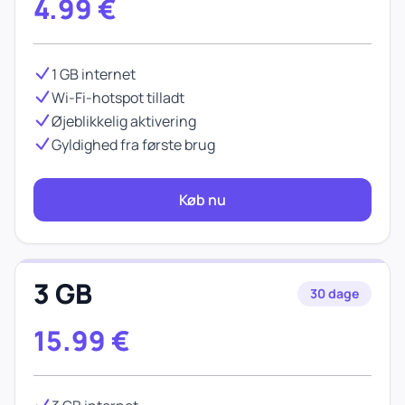
4.99
€
1 GB internet
Wi-Fi-hotspot tilladt
Øjeblikkelig aktivering
Gyldighed fra første brug
Køb nu
3 GB
30 dage
15.99
€