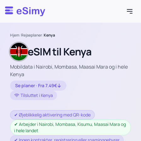
Esimy
Hjem
/
Rejseplaner
/
Kenya
eSIM til Kenya
Mobildata i Nairobi, Mombasa, Maasai Mara og i hele
Kenya
Se planer · Fra 7.49€
Tilsluttet i Kenya
✔ Øjeblikkelig aktivering med QR-kode
✔ Arbejder i Nairobi, Mombasa, Kisumu, Maasai Mara og
i hele landet
✔ Ingen kontrakter, registrering eller roaminggebyrer