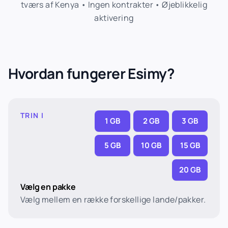
tværs af Kenya • Ingen kontrakter • Øjeblikkelig
aktivering
Hvordan fungerer Esimy?
TRIN I
1 GB
2 GB
3 GB
5 GB
10 GB
15 GB
20 GB
Vælg en pakke
Vælg mellem en række forskellige lande/pakker.