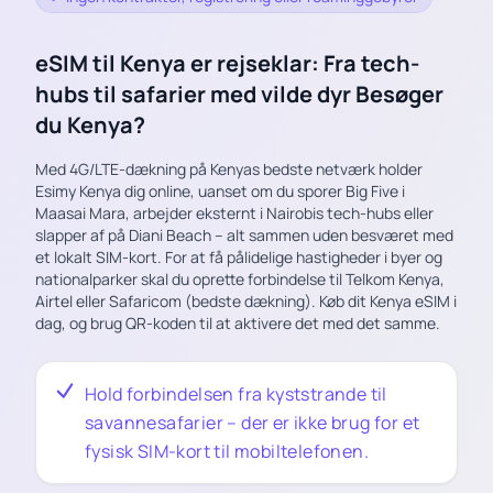
eSIM til Kenya er rejseklar: Fra tech-
hubs til safarier med vilde dyr Besøger
du Kenya?
Med 4G/LTE-dækning på Kenyas bedste netværk holder
Esimy Kenya dig online, uanset om du sporer Big Five i
Maasai Mara, arbejder eksternt i Nairobis tech-hubs eller
slapper af på Diani Beach – alt sammen uden besværet med
et lokalt SIM-kort. For at få pålidelige hastigheder i byer og
nationalparker skal du oprette forbindelse til Telkom Kenya,
Airtel eller Safaricom (bedste dækning). Køb dit Kenya eSIM i
dag, og brug QR-koden til at aktivere det med det samme.
Hold forbindelsen fra kyststrande til
savannesafarier – der er ikke brug for et
fysisk SIM-kort til mobiltelefonen.