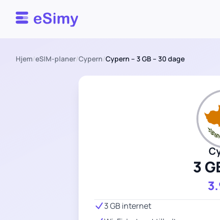
Esimy
Hjem
/
eSIM-planer
/
Cypern
/
Cypern – 3 GB – 30 dage
C
3 G
3
3 GB internet