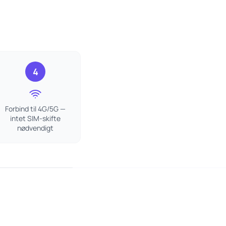
4
Forbind til 4G/5G —
intet SIM-skifte
nødvendigt