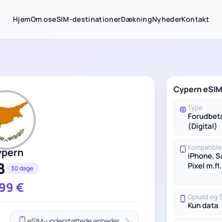
Hjem
Om os
eSIM-destinationer
Dækning
Nyheder
Kontakt
Cypern eSIM
Type
Forudbet
(Digital)
Kompatible
ypern
iPhone, 
B
Pixel m.fl.
30 dage
.99
€
Opkald og
Kun data
eSIM-understøttede enheder