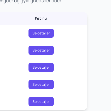
ængder og gyldighedsperioder.
Køb nu
Se detaljer
Se detaljer
Se detaljer
Se detaljer
Se detaljer