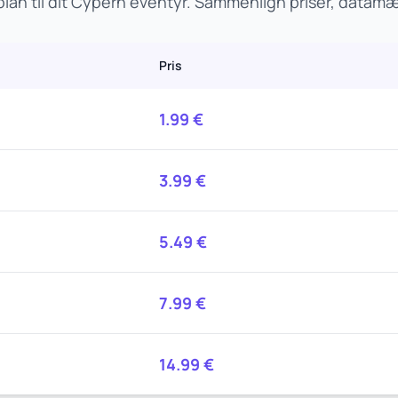
lan til dit Cypern eventyr. Sammenlign priser, datam
Pris
1.99
€
3.99
€
5.49
€
7.99
€
14.99
€