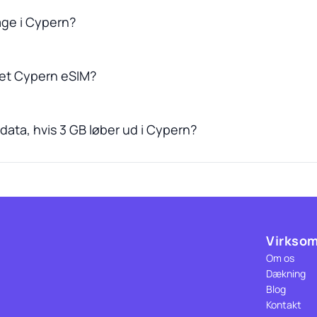
dage i Cypern?
 et Cypern eSIM?
data, hvis 3 GB løber ud i Cypern?
Virkso
Om os
Dækning
Blog
Kontakt