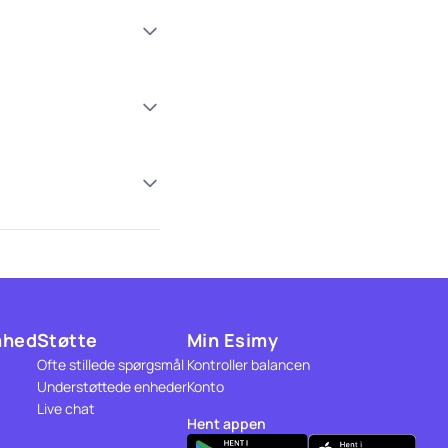
mhed
Støtte
Min Esimy
Ofte stillede spørgsmål
Kontroller balancen
Understøttede enheder
Konto
Live chat
Hent appen