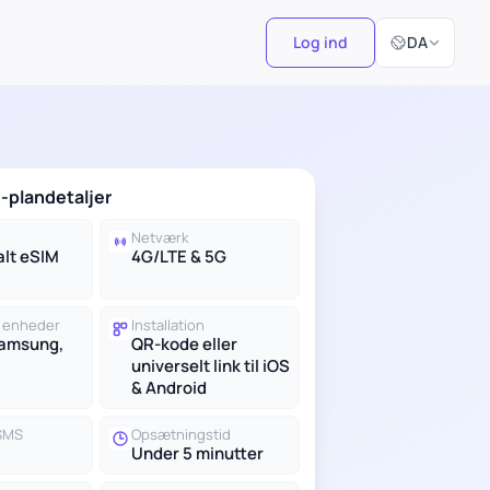
Vælg sprog
Log ind
DA
-plandetaljer
Netværk
alt eSIM
4G/LTE & 5G
 enheder
Installation
Samsung,
QR-kode eller
universelt link til iOS
& Android
 SMS
Opsætningstid
Under 5 minutter