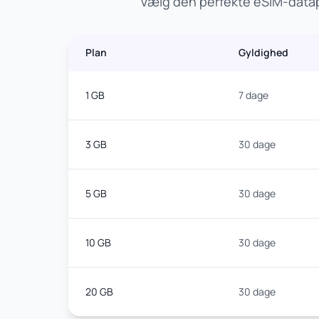
Vælg den perfekte eSIM-datap
Plan
Gyldighed
1 GB
7 dage
3 GB
30 dage
5 GB
30 dage
10 GB
30 dage
20 GB
30 dage