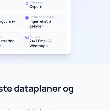
g
Dækning
Cypern
Roaminggebyrer
igt via e-
Ingen ekstra
gebyrer
t
Support
istrering
24/7 Email &
g
WhatsApp
ste dataplaner og