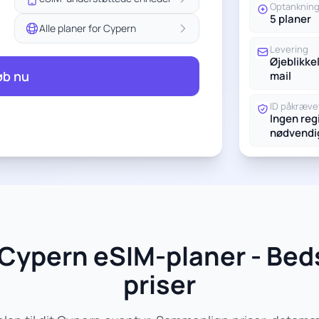
Optanknin
5 planer
Alle planer for Cypern
Levering
Øjeblikkel
øb nu
mail
ID påkræve
Ingen reg
nødvendi
Cypern eSIM-planer - Bed
priser