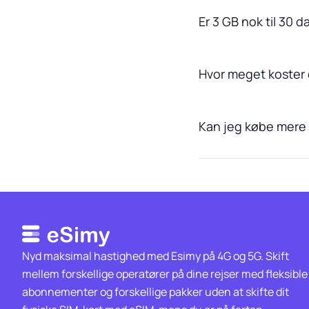
Er 3 GB nok til 30 
Hvor meget koster
Kan jeg købe mere 
Nyd maksimal hastighed med Esimy på 4G og 5G. Skift
mellem forskellige operatører på dine rejser med fleksible
abonnementer og forskellige pakker uden at skifte dit