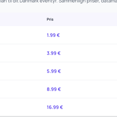
an til dit Danmark eventyr. Sammenlign priser, data
Pris
1.99
€
3.99
€
5.99
€
8.99
€
16.99
€