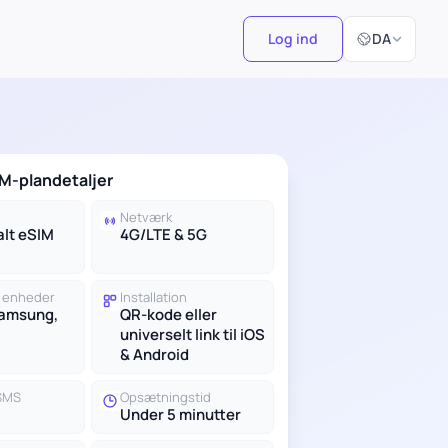
Vælg sprog
Log ind
DA
M-plandetaljer
Netværk
alt eSIM
4G/LTE & 5G
 enheder
Installation
Samsung,
QR-kode eller
universelt link til iOS
& Android
 SMS
Opsætningstid
Under 5 minutter