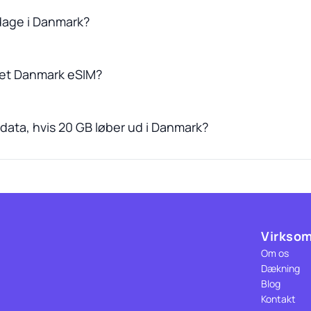
 dage i Danmark?
 et Danmark eSIM?
data, hvis 20 GB løber ud i Danmark?
Virkso
Om os
Dækning
Blog
Kontakt