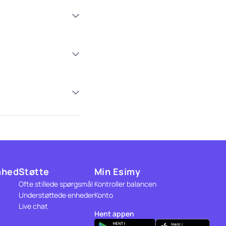
mhed
Støtte
Min Esimy
Ofte stillede spørgsmål
Kontroller balancen
Understøttede enheder
Konto
Live chat
Hent appen