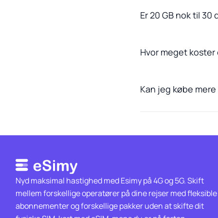
Er 20 GB nok til 30
Hvor meget koster
Kan jeg købe mere 
Nyd maksimal hastighed med Esimy på 4G og 5G. Skift
mellem forskellige operatører på dine rejser med fleksible
abonnementer og forskellige pakker uden at skifte dit