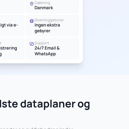
g
Dækning
Danmark
Roaminggebyrer
igt via e-
Ingen ekstra
gebyrer
t
Support
istrering
24/7 Email &
g
WhatsApp
ste dataplaner og