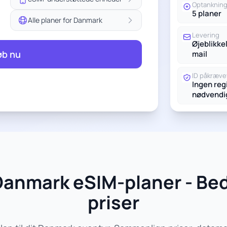
Optanknin
5 planer
Alle planer for Danmark
Levering
Øjeblikkel
øb nu
mail
ID påkræve
Ingen reg
nødvendi
Danmark eSIM-planer - Bed
priser