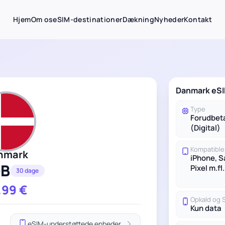
Hjem
Om os
eSIM-destinationer
Dækning
Nyheder
Kontakt
Danmark eSI
Type
Forudbet
(Digital)
Kompatible
nmark
iPhone, 
GB
Pixel m.fl.
30 dage
.99
€
Opkald og
Kun data
eSIM-understøttede enheder