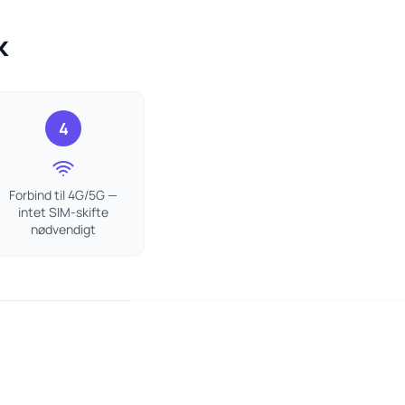
k
4
Forbind til 4G/5G —
intet SIM-skifte
nødvendigt