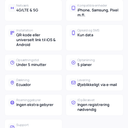
Netværk
Kompatible enheder
4G/LTE & 5G
iPhone, Samsung, Pixel
m.fl.
Installation
Opkald og SMS
QR-kode eller
Kun data
universelt link til iOS &
Android
Opsætningstid
Optankning
Under 5 minutter
5 planer
Dækning
Levering
Ecuador
Øjeblikkeligt via e-mail
Roaminggebyrer
ID påkrævet
Ingen ekstra gebyrer
Ingen registrering
nødvendig
Support