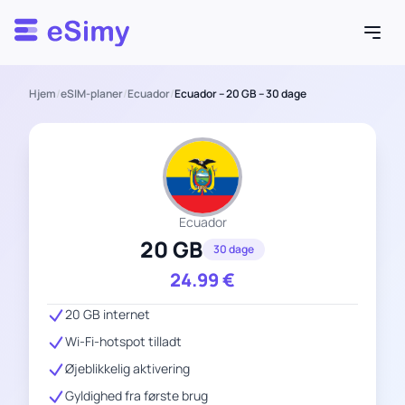
Esimy
Hjem
/
eSIM-planer
/
Ecuador
/
Ecuador – 20 GB – 30 dage
Ecuador
20 GB
30 dage
24.99
€
20 GB internet
Wi-Fi-hotspot tilladt
Øjeblikkelig aktivering
Gyldighed fra første brug