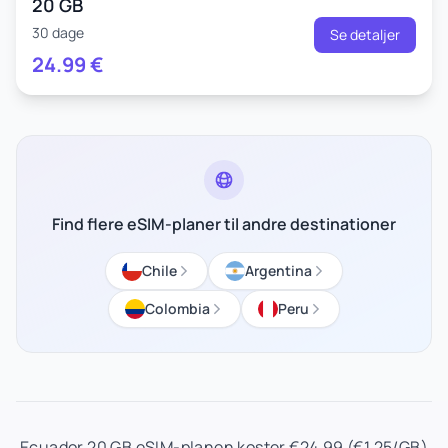
20 GB
30 dage
Se detaljer
24.99
€
Find flere eSIM-planer til andre destinationer
Chile
Argentina
Colombia
Peru
Ecuador 20 GB eSIM-planen koster €24.99 (€1.25/GB)