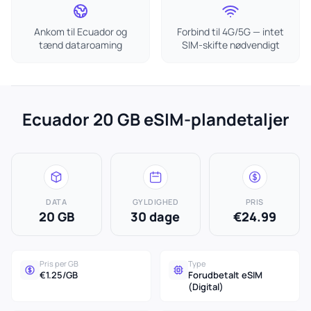
Ankom til Ecuador og
Forbind til 4G/5G — intet
tænd dataroaming
SIM-skifte nødvendigt
Ecuador 20 GB eSIM-plandetaljer
DATA
GYLDIGHED
PRIS
20 GB
30 dage
€24.99
Pris per GB
Type
€1.25/GB
Forudbetalt eSIM
(Digital)