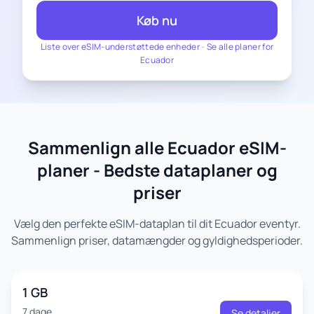
Køb nu
Liste over eSIM-understøttede enheder
-
Se alle planer for
Ecuador
Sammenlign alle Ecuador eSIM-
planer - Bedste dataplaner og
priser
Vælg den perfekte eSIM-dataplan til dit Ecuador eventyr.
Sammenlign priser, datamængder og gyldighedsperioder.
1 GB
7 dage
Se detaljer