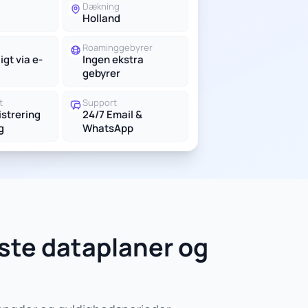
g
Dækning
Holland
Roaminggebyrer
igt via e-
Ingen ekstra
gebyrer
t
Support
istrering
24/7 Email &
g
WhatsApp
ste dataplaner og