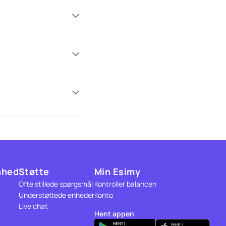
mhed
Støtte
Min Esimy
Ofte stillede spørgsmål
Kontroller balancen
Understøttede enheder
Konto
Live chat
Hent appen