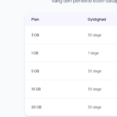
Vælg den perfekte eSIM-datapl
Plan
Gyldighed
3 GB
30 dage
1 GB
7 dage
5 GB
30 dage
10 GB
30 dage
20 GB
30 dage