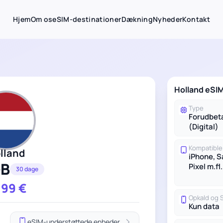
Hjem
Om os
eSIM-destinationer
Dækning
Nyheder
Kontakt
Holland eSIM
Type
Forudbet
(Digital)
Kompatible
lland
iPhone, 
GB
Pixel m.fl.
30 dage
.99
€
Opkald og
Kun data
eSIM-understøttede enheder