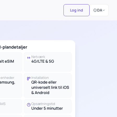
Vælg sprog
Log ind
DA
-plandetaljer
Netværk
alt eSIM
4G/LTE & 5G
 enheder
Installation
Samsung,
QR-kode eller
universelt link til iOS
& Android
 SMS
Opsætningstid
Under 5 minutter