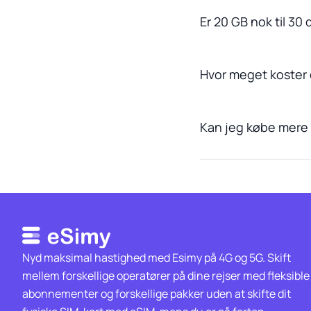
Er 20 GB nok til 30 
Hvor meget koster 
Kan jeg købe mere d
Nyd maksimal hastighed med Esimy på 4G og 5G. Skift
mellem forskellige operatører på dine rejser med fleksible
abonnementer og forskellige pakker uden at skifte dit