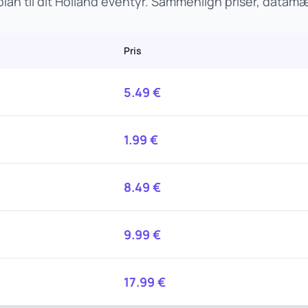
an til dit Holland eventyr. Sammenlign priser, data
Pris
5.49
€
1.99
€
8.49
€
9.99
€
17.99
€