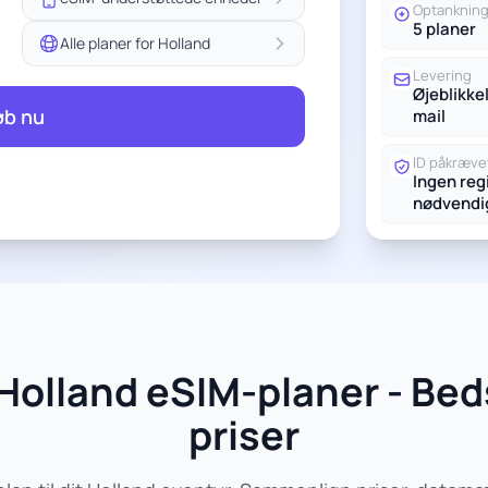
Optanknin
5 planer
Alle planer for Holland
Levering
Øjeblikkel
øb nu
mail
ID påkræve
Ingen reg
nødvendi
Holland eSIM-planer - Bed
priser