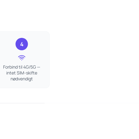
d
4
Forbind til 4G/5G —
intet SIM-skifte
nødvendigt