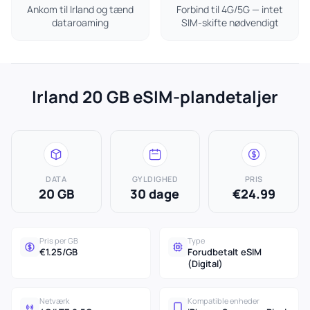
Ankom til Irland og tænd
Forbind til 4G/5G — intet
dataroaming
SIM-skifte nødvendigt
Irland 20 GB eSIM-plandetaljer
DATA
GYLDIGHED
PRIS
20 GB
30 dage
€24.99
Pris per GB
Type
€1.25/GB
Forudbetalt eSIM
(Digital)
Netværk
Kompatible enheder