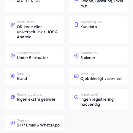
4G/LTE & 5G
iPhone, Samsung, Pixel
m.fl.
Installation
Opkald og SMS
QR-kode eller
Kun data
universelt link til iOS &
Android
Opsætningstid
Optankning
Under 5 minutter
5 planer
Dækning
Levering
Irland
Øjeblikkeligt via e-mail
Roaminggebyrer
ID påkrævet
Ingen ekstra gebyrer
Ingen registrering
nødvendig
Support
24/7 Email & WhatsApp