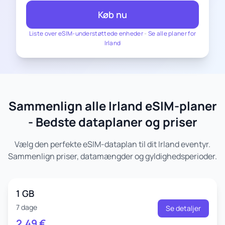
Køb nu
Liste over eSIM-understøttede enheder
-
Se alle planer for
Irland
Sammenlign alle Irland eSIM-planer
- Bedste dataplaner og priser
Vælg den perfekte eSIM-dataplan til dit Irland eventyr.
Sammenlign priser, datamængder og gyldighedsperioder.
1 GB
7 dage
Se detaljer
2.49
€