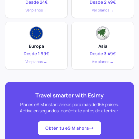
Desde 24€
Desde 2.49€
Ver planos →
Ver planos →
Europa
Asia
Desde 1.99€
Desde 3.49€
Ver planos →
Ver planos →
Travel smarter with Esimy
Planes eSIM instantáneos para más de 165 países.
Activa en segundos, conéctate antes de aterrizar.
Obtén tu eSIM ahora