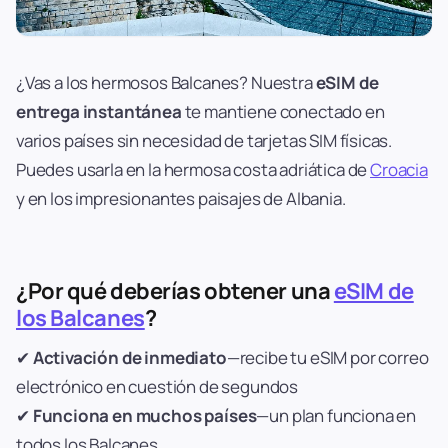
¿Vas a los hermosos Balcanes? Nuestra
eSIM de
entrega instantánea
te mantiene conectado en
varios países sin necesidad de tarjetas SIM físicas.
Puedes usarla en la hermosa costa adriática de
Croacia
y en los impresionantes paisajes de Albania.
¿Por qué deberías obtener una
eSIM de
los Balcanes
?
✔
Activación de inmediato
—recibe tu eSIM por correo
electrónico en cuestión de segundos
✔
Funciona en muchos países
—un plan funciona en
todos los Balcanes