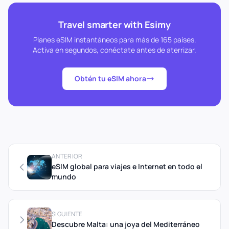
Travel smarter with Esimy
Planes eSIM instantáneos para más de 165 países.
Activa en segundos, conéctate antes de aterrizar.
Obtén tu eSIM ahora
ANTERIOR
eSIM global para viajes e Internet en todo el
mundo
SIGUIENTE
Descubre Malta: una joya del Mediterráneo