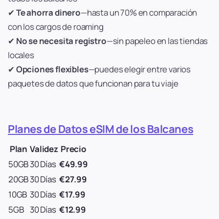
✔
Te ahorra dinero
—hasta un 70% en comparación
con los cargos de roaming
✔
No se necesita registro
—sin papeleo en las tiendas
locales
✔
Opciones flexibles
—puedes elegir entre varios
paquetes de datos que funcionan para tu viaje
Planes de Datos eSIM de los Balcanes
Plan
Validez
Precio
50GB
30 Días
€49.99
20GB
30 Días
€27.99
10GB
30 Días
€17.99
5GB
30 Días
€12.99