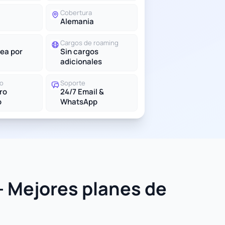
Cobertura
Alemania
Cargos de roaming
ea por
Sin cargos
adicionales
do
Soporte
tro
24/7 Email &
o
WhatsApp
- Mejores planes de