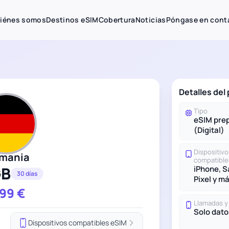
iénes somos
Destinos eSIM
Cobertura
Noticias
Póngase en cont
Detalles del
Tipo
eSIM pre
(Digital)
Dispositivo
emania
compatible
GB
iPhone, 
30 días
Pixel y m
.99
€
Llamadas 
Solo dato
Dispositivos compatibles eSIM