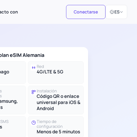
Seleccionar i
acto con
Conectarse
ES
 plan eSIM Alemania
Red
pago
4G/LTE & 5G
s
Instalación
s
Código QR o enlace
Samsung,
universal para iOS &
ás
Android
y SMS
Tiempo de
s
configuración
Menos de 5 minutos