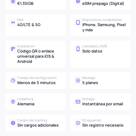
€1.33/GB
eSIM prepago (Digital)
Red
Dispositivos compatibles
4G/LTE & 5G
iPhone, Samsung, Pixel
y más
Instalación
Llamadas y SMS
Código QR o enlace
Solo datos
universal para iOS &
Android
Tiempo de configuración
Recarga
Menos de 5 minutos
5 planes
Cobertura
Entrega
Alemania
Instantánea por email
Cargos de roaming
ID requerido
Sin cargos adicionales
Sin registro necesario