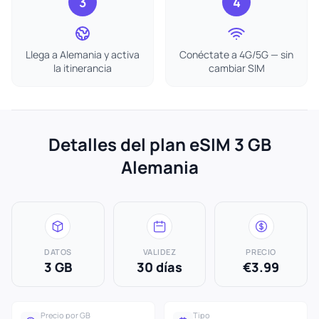
3
4
Llega a Alemania y activa
Conéctate a 4G/5G — sin
la itinerancia
cambiar SIM
Detalles del plan eSIM 3 GB
Alemania
DATOS
VALIDEZ
PRECIO
3 GB
30 días
€3.99
Precio por GB
Tipo