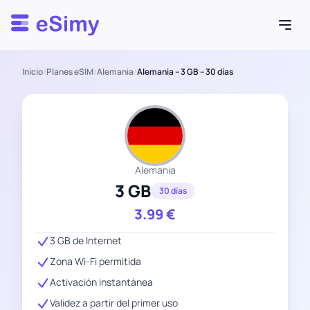
Esimy
Inicio
/
Planes eSIM
/
Alemania
/
Alemania – 3 GB – 30 días
Alemania
3 GB
30 días
3.99
€
3 GB de Internet
Zona Wi-Fi permitida
Activación instantánea
Validez a partir del primer uso