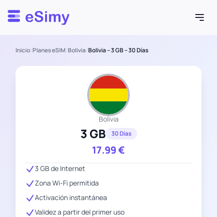
Esimy
Inicio
/
Planes eSIM
/
Bolivia
/
Bolivia – 3 GB – 30 Días
Bolivia
3 GB
30 Días
17.99
€
3 GB de Internet
Zona Wi-Fi permitida
Activación instantánea
Validez a partir del primer uso