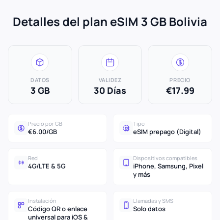
Detalles del plan eSIM 3 GB Bolivia
DATOS
VALIDEZ
PRECIO
3 GB
30 Días
€17.99
Precio por GB
Tipo
€6.00/GB
eSIM prepago (Digital)
Red
Dispositivos compatibles
4G/LTE & 5G
iPhone, Samsung, Pixel
y más
Instalación
Llamadas y SMS
Código QR o enlace
Solo datos
universal para iOS &