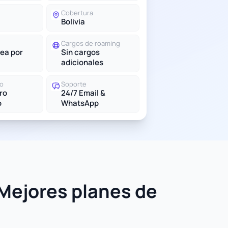
Cobertura
Bolivia
Cargos de roaming
ea por
Sin cargos
adicionales
do
Soporte
tro
24/7 Email &
o
WhatsApp
 Mejores planes de