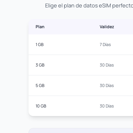
Elige el plan de datos eSIM perfect
Plan
Validez
1 GB
7 Días
3 GB
30 Días
5 GB
30 Días
10 GB
30 Días