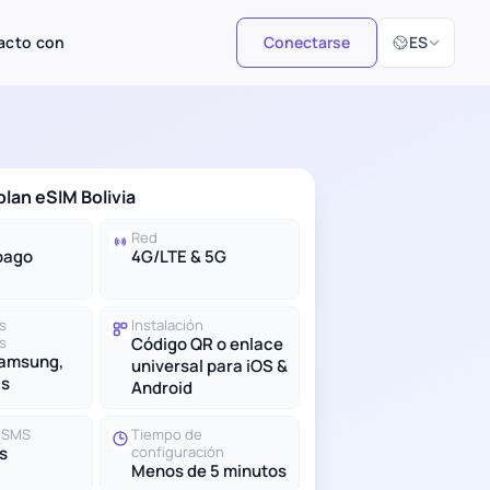
Seleccionar i
acto con
Conectarse
ES
plan eSIM Bolivia
Red
pago
4G/LTE & 5G
s
Instalación
s
Código QR o enlace
Samsung,
universal para iOS &
ás
Android
y SMS
Tiempo de
s
configuración
Menos de 5 minutos