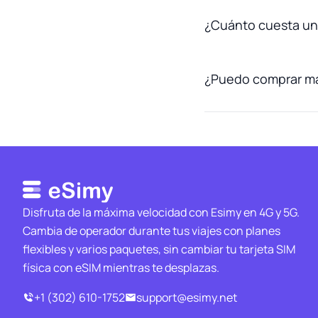
¿Cuánto cuesta una
¿Puedo comprar más
Disfruta de la máxima velocidad con Esimy en 4G y 5G.
Cambia de operador durante tus viajes con planes
flexibles y varios paquetes, sin cambiar tu tarjeta SIM
física con eSIM mientras te desplazas.
+1 (302) 610-1752
support@esimy.net