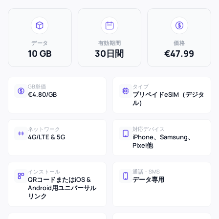
データ
有効期間
価格
10 GB
30日間
€47.99
GB単価
タイプ
€4.80/GB
プリペイドeSIM（デジタ
ル）
ネットワーク
対応デバイス
4G/LTE & 5G
iPhone、Samsung、
Pixel他
インストール
通話・SMS
QRコードまたはiOS &
データ専用
Android用ユニバーサル
リンク