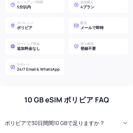
セットアップ時間
追加購入
5分以内
4プラン
カバレッジ
配信
ボリビア
メールで即時
ローミング料金
本人確認
追加料金なし
登録不要
サポート
24/7 Email & WhatsApp
10 GB eSIM ボリビア FAQ
ボリビアで30日間間10 GBで足りますか？