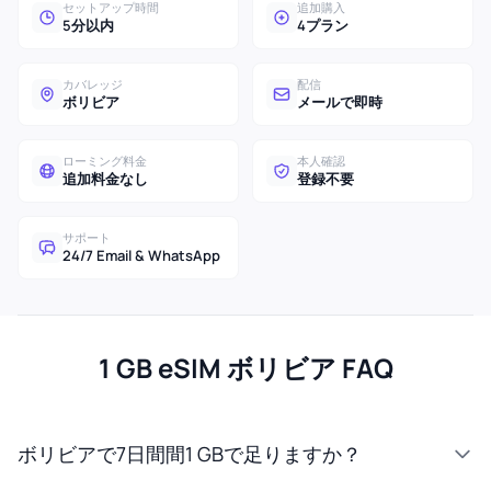
セットアップ時間
追加購入
5分以内
4プラン
カバレッジ
配信
ボリビア
メールで即時
ローミング料金
本人確認
追加料金なし
登録不要
サポート
24/7 Email & WhatsApp
1 GB eSIM ボリビア FAQ
ボリビアで7日間間1 GBで足りますか？