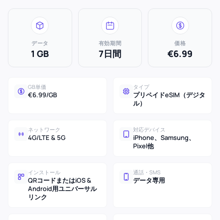
データ
有効期間
価格
1 GB
7日間
€6.99
GB単価
タイプ
€6.99/GB
プリペイドeSIM（デジタ
ル）
ネットワーク
対応デバイス
4G/LTE & 5G
iPhone、Samsung、
Pixel他
インストール
通話・SMS
QRコードまたはiOS &
データ専用
Android用ユニバーサル
リンク