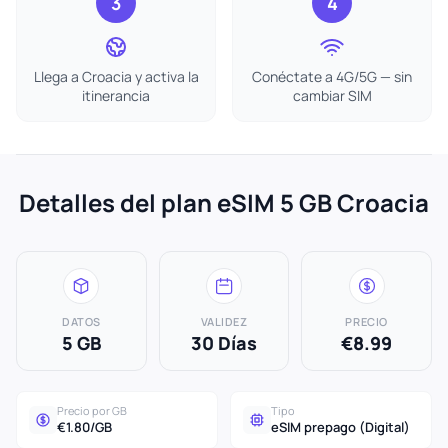
3
4
Llega a Croacia y activa la
Conéctate a 4G/5G — sin
itinerancia
cambiar SIM
Detalles del plan eSIM 5 GB Croacia
DATOS
VALIDEZ
PRECIO
5 GB
30 Días
€8.99
Precio por GB
Tipo
€1.80/GB
eSIM prepago (Digital)