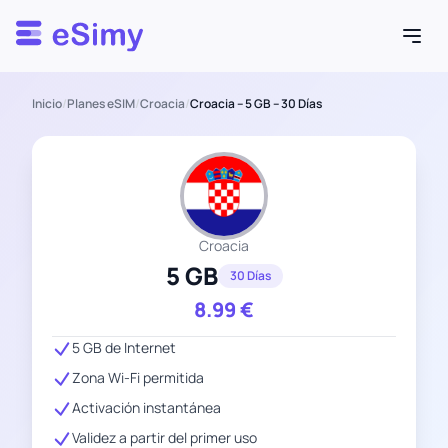
Esimy
Inicio
/
Planes eSIM
/
Croacia
/
Croacia – 5 GB – 30 Días
Croacia
5 GB
30 Días
8.99
€
5 GB de Internet
Zona Wi-Fi permitida
Activación instantánea
Validez a partir del primer uso