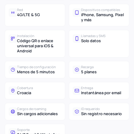
Red
Dispositivos compatibles
4G/LTE & 5G
iPhone, Samsung, Pixel
y más
Instalación
Llamadas y SMS
Código QR o enlace
Solo datos
universal para iOS &
Android
Tiempo de configuración
Recarga
Menos de 5 minutos
5 planes
Cobertura
Entrega
Croacia
Instantánea por email
Cargos de roaming
ID requerido
Sin cargos adicionales
Sin registro necesario
Soporte