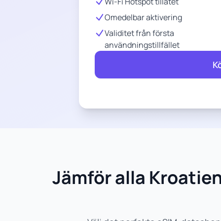
Wi-Fi Hotspot tillåtet
Omedelbar aktivering
Validitet från första
användningstillfället
K
Jämför alla Kroat