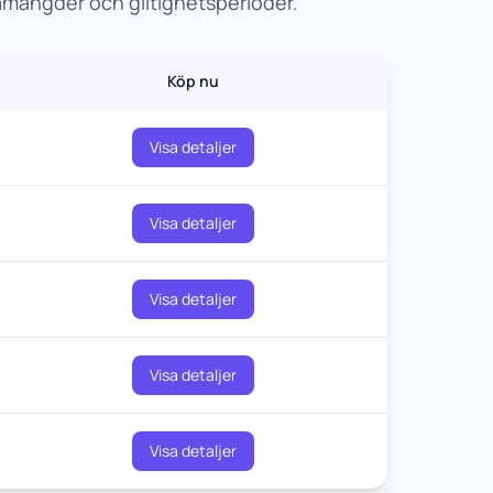
tamängder och giltighetsperioder.
Köp nu
Visa detaljer
Visa detaljer
Visa detaljer
Visa detaljer
Visa detaljer