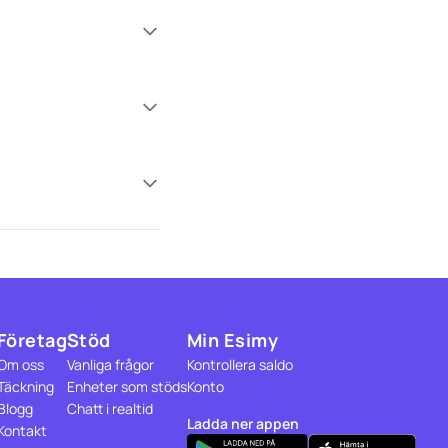
Företag
Stöd
Min Esimy
Om oss
Vanliga frågor
Kontrollera saldo
Täckning
Enheter som stöds
Konto
Blogg
Chatt i realtid
Ladda ner appen
Kontakt