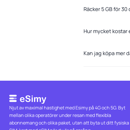
Räcker 5 GB för 30 
Hur mycket kostar 
Kan jag köpa mer da
Njut av maximal hastighet med Esimy på 4G och 5G. Byt
mellan olika operatörer under resan med flexibla
abonnemang och olika paket, utan att byta ut ditt fysiska