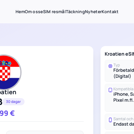
Hem
Om oss
eSIM resmål
Täckning
Nyheter
Kontakt
Kroatien eS
Typ
Förbetal
(Digital)
Kompatibla
oatien
iPhone, 
B
Pixel m.fl.
30 dagar
.99
€
Samtal oc
Endast d