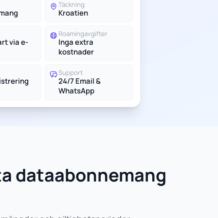
Täckning
emang
Kroatien
Roamingavgifter
t via e-
Inga extra
kostnader
Support
istrering
24/7 Email &
WhatsApp
sta dataabonnemang