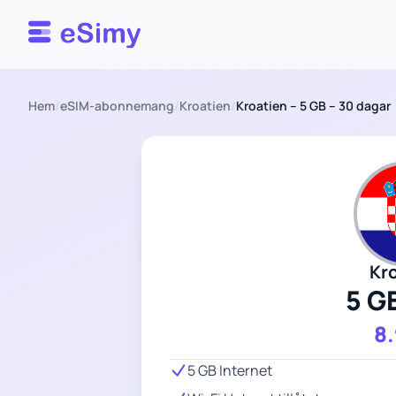
Esimy
Hem
/
eSIM-abonnemang
/
Kroatien
/
Kroatien – 5 GB – 30 dagar
Kr
5 G
8
5 GB Internet