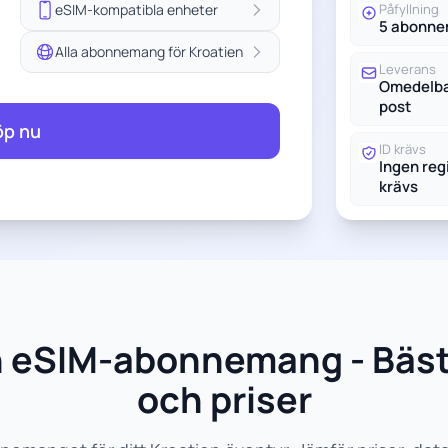
eSIM-kompatibla enheter
Påfyllning
5 abonn
Alla abonnemang för Kroatien
Leverans
Omedelbar
post
öp nu
ID krävs
Ingen reg
krävs
ien eSIM-abonnemang - Bä
och priser