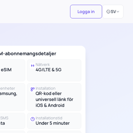
Välj språk
Logga in
SV
IM-abonnemangsdetaljer
Nätverk
d eSIM
4G/LTE & 5G
 enheter
Installation
Samsung,
QR-kod eller
universell länk för
iOS & Android
h SMS
Installationstid
ata
Under 5 minuter