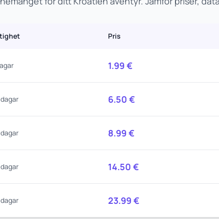
emanget för ditt Kroatien äventyr. Jämför priser, da
ltighet
Pris
1.99
€
dagar
6.50
€
 dagar
8.99
€
 dagar
14.50
€
 dagar
23.99
€
 dagar