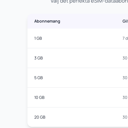
Välj det perfekta eSIM-dataabonn
Abonnemang
Gi
1 GB
7 
3 GB
30
5 GB
30
10 GB
30
20 GB
30