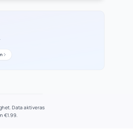
r
en
het. Data aktiveras
n €1.99.