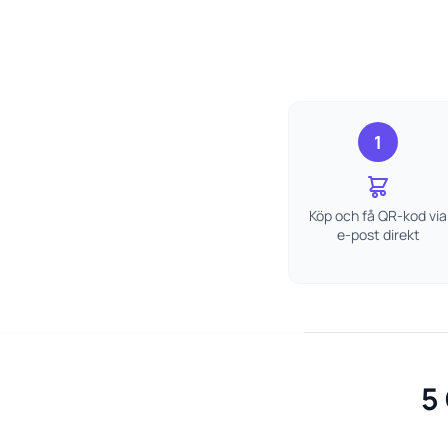
1
Köp och få QR-kod via
e-post direkt
5