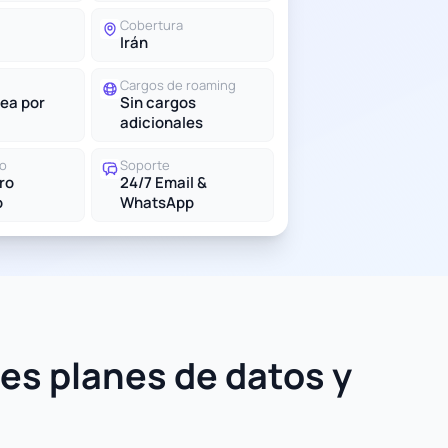
Cobertura
Irán
Cargos de roaming
ea por
Sin cargos
adicionales
do
Soporte
tro
24/7 Email &
o
WhatsApp
es planes de datos y