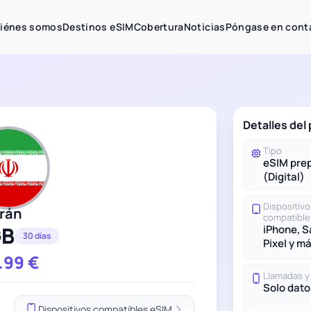
iénes somos
Destinos eSIM
Cobertura
Noticias
Póngase en cont
Detalles del 
Tipo
eSIM pre
(Digital)
Dispositivo
Irán
compatible
GB
iPhone, 
30 días
Pixel y m
.99
€
Llamadas 
Solo dato
Dispositivos compatibles eSIM