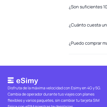
¿Son suficientes 10
¿Cuánto cuesta una
¿Puedo comprar más
Disfruta de la máxima velocidad con Esimy en 4G y 5G.
Cambia de operador durante tus viajes con planes
flexibles y varios paquetes, sin cambiar tu tarjeta SIM
física con eSIM mientras te desplazas.