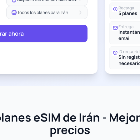
Recarga
Todos los planes para Irán
5 planes
Entrega
Instantán
ar ahora
email
ID requeri
Sin regis
necesari
lanes eSIM de Irán - Mejor
precios