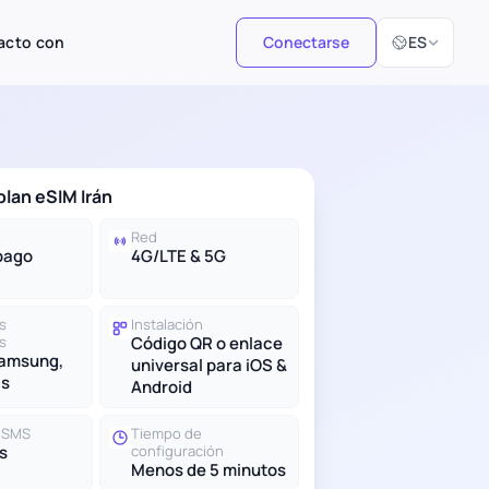
Seleccionar i
acto con
Conectarse
ES
plan eSIM Irán
Red
pago
4G/LTE & 5G
s
Instalación
s
Código QR o enlace
Samsung,
universal para iOS &
ás
Android
y SMS
Tiempo de
s
configuración
Menos de 5 minutos