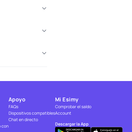
Apoyo
Mi Esimy
FAQs
Comprobar el saldo
Dispositivos compatibles
Account
Chat en directo
Descargar la App
o con