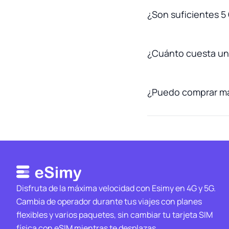
¿Son suficientes 5
¿Cuánto cuesta un
¿Puedo comprar más
Disfruta de la máxima velocidad con Esimy en 4G y 5G.
Cambia de operador durante tus viajes con planes
flexibles y varios paquetes, sin cambiar tu tarjeta SIM
física con eSIM mientras te desplazas.