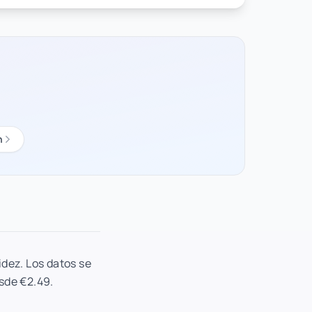
n
idez. Los datos se
esde €2.49.