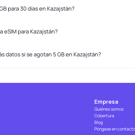
 GB para 30 días en Kazajstán?
a eSIM para Kazajstán?
 datos si se agotan 5 GB en Kazajstán?
Empresa
Quiénes somos
Cobertura
Blog
Póngase en contact