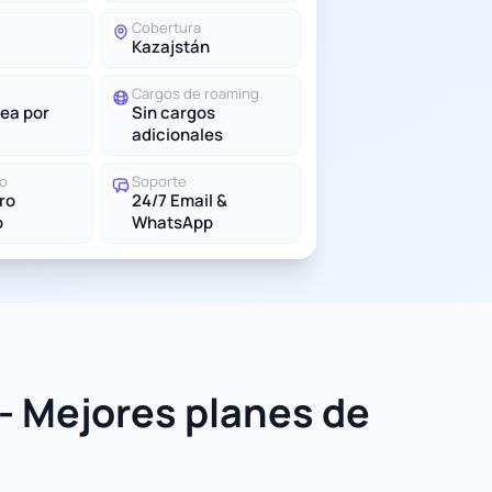
Cobertura
Kazajstán
Cargos de roaming
ea por
Sin cargos
adicionales
do
Soporte
tro
24/7 Email &
o
WhatsApp
- Mejores planes de