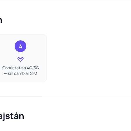
n
4
Conéctate a 4G/5G
— sin cambiar SIM
ajstán