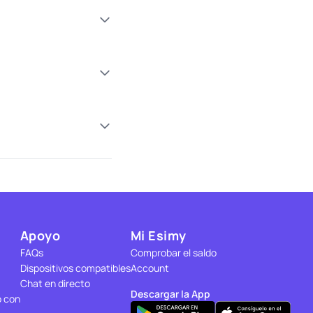
Apoyo
Mi Esimy
FAQs
Comprobar el saldo
Dispositivos compatibles
Account
Chat en directo
Descargar la App
o con