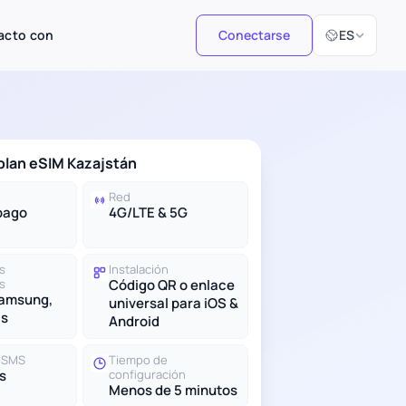
Seleccionar i
acto con
Conectarse
ES
 plan eSIM Kazajstán
Red
pago
4G/LTE & 5G
s
Instalación
s
Código QR o enlace
Samsung,
universal para iOS &
ás
Android
y SMS
Tiempo de
s
configuración
Menos de 5 minutos