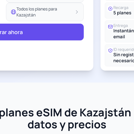
Recarga
Todos los planes para
5 planes
Kazajstán
Entrega
Instantán
ar ahora
email
ID requeri
Sin regis
necesari
planes eSIM de Kazajstán 
datos y precios