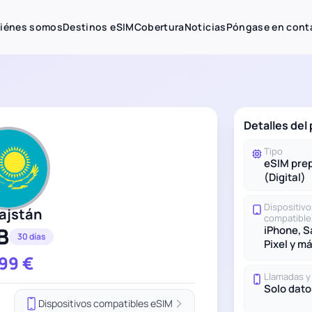
iénes somos
Destinos eSIM
Cobertura
Noticias
Póngase en cont
Detalles del
Tipo
eSIM pre
(Digital)
Dispositivo
ajstán
compatible
B
iPhone, 
30 días
Pixel y m
.99
€
Llamadas 
Solo dato
Dispositivos compatibles eSIM