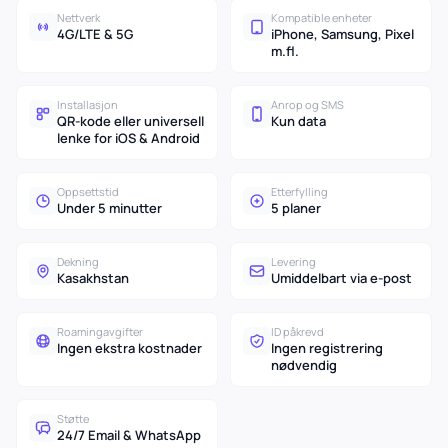
Nettverk
Kompatible enheter
4G/LTE & 5G
iPhone, Samsung, Pixel
m.fl.
Installasjon
Anrop og SMS
QR-kode eller universell
Kun data
lenke for iOS & Android
Oppsettstid
Etterfylling
Under 5 minutter
5 planer
Dekning
Levering
Kasakhstan
Umiddelbart via e-post
Roamingavgifter
ID påkrevd
Ingen ekstra kostnader
Ingen registrering
nødvendig
Støtte
24/7 Email & WhatsApp