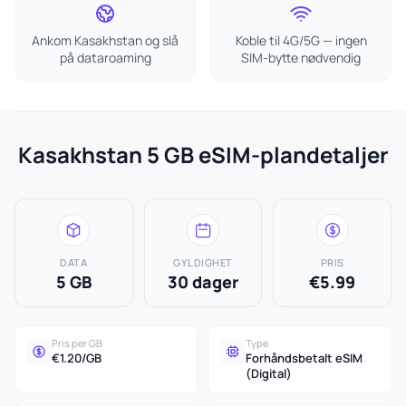
Ankom Kasakhstan og slå
Koble til 4G/5G — ingen
på dataroaming
SIM-bytte nødvendig
Kasakhstan 5 GB eSIM-plandetaljer
DATA
GYLDIGHET
PRIS
5 GB
30 dager
€5.99
Pris per GB
Type
€1.20/GB
Forhåndsbetalt eSIM
(Digital)