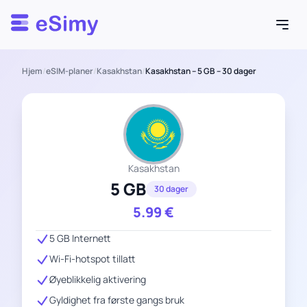
Esimy
Hjem
/
eSIM-planer
/
Kasakhstan
/
Kasakhstan – 5 GB – 30 dager
Kasakhstan
5 GB
30 dager
5.99
€
5 GB Internett
Wi-Fi-hotspot tillatt
Øyeblikkelig aktivering
Gyldighet fra første gangs bruk