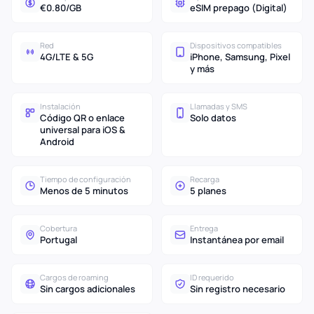
€0.80/GB
eSIM prepago (Digital)
Red
Dispositivos compatibles
4G/LTE & 5G
iPhone, Samsung, Pixel
y más
Instalación
Llamadas y SMS
Código QR o enlace
Solo datos
universal para iOS &
Android
Tiempo de configuración
Recarga
Menos de 5 minutos
5 planes
Cobertura
Entrega
Portugal
Instantánea por email
Cargos de roaming
ID requerido
Sin cargos adicionales
Sin registro necesario