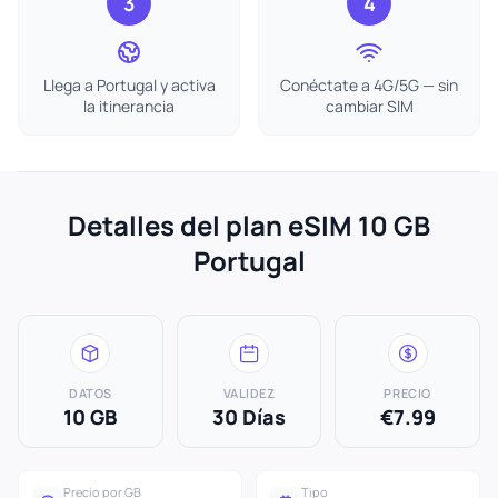
3
4
Llega a Portugal y activa
Conéctate a 4G/5G — sin
la itinerancia
cambiar SIM
Detalles del plan eSIM 10 GB
Portugal
DATOS
VALIDEZ
PRECIO
10 GB
30 Días
€7.99
Precio por GB
Tipo