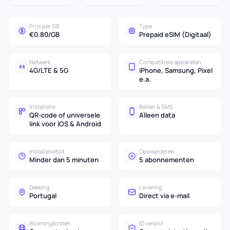
Prijs per GB
Type
€0.80/GB
Prepaid eSIM (Digitaal)
Netwerk
Compatibele apparaten
4G/LTE & 5G
iPhone, Samsung, Pixel
e.a.
Installatie
Bellen & SMS
QR-code of universele
Alleen data
link voor iOS & Android
Installatietijd
Opwaarderen
Minder dan 5 minuten
5 abonnementen
Dekking
Levering
Portugal
Direct via e-mail
Roamingkosten
ID vereist