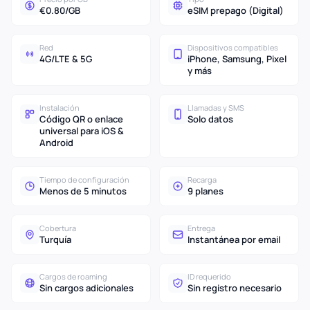
€0.80/GB
eSIM prepago (Digital)
Red
Dispositivos compatibles
4G/LTE & 5G
iPhone, Samsung, Pixel
y más
Instalación
Llamadas y SMS
Código QR o enlace
Solo datos
universal para iOS &
Android
Tiempo de configuración
Recarga
Menos de 5 minutos
9 planes
Cobertura
Entrega
Turquía
Instantánea por email
Cargos de roaming
ID requerido
Sin cargos adicionales
Sin registro necesario