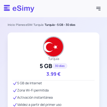
Esimy
Inicio
/
Planes eSIM
/
Turquía
/
Turquía – 5 GB – 30 días
Turquía
5 GB
30 días
3.99
€
5 GB de Internet
Zona Wi-Fi permitida
Activación instantánea
Validez a partir del primer uso