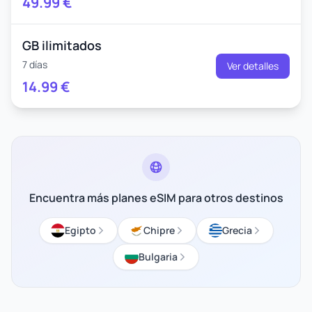
49.99
€
GB ilimitados
7 días
Ver detalles
14.99
€
Encuentra más planes eSIM para otros destinos
Egipto
Chipre
Grecia
Bulgaria