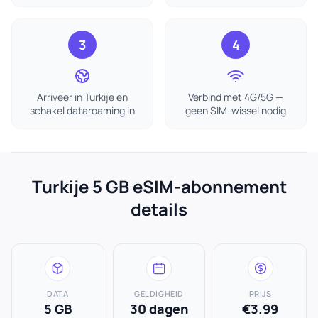
3
4
Arriveer in Turkije en
Verbind met 4G/5G —
schakel dataroaming in
geen SIM-wissel nodig
Turkije 5 GB eSIM-abonnement
details
DATA
GELDIGHEID
PRIJS
5 GB
30 dagen
€3.99