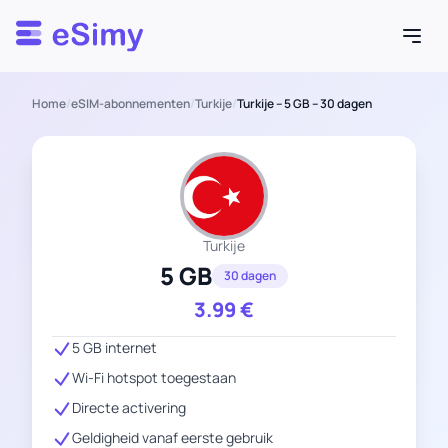
Esimy
Home
/
eSIM-abonnementen
/
Turkije
/
Turkije – 5 GB – 30 dagen
Turkije
5 GB
30 dagen
3.99
€
5 GB internet
Wi-Fi hotspot toegestaan
Directe activering
Geldigheid vanaf eerste gebruik