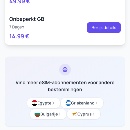
49.99
€
Onbeperkt GB
7 Dagen
Bekijk details
14.99
€
Vind meer eSIM-abonnementen voor andere
bestemmingen
Egypte
Griekenland
Bulgarije
Cyprus