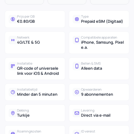
Prijs per GB
Type
€0.80/GB
Prepaid eSIM (Digitaal)
Netwerk
Compatibele apparaten
4G/LTE & 5G
iPhone, Samsung, Pixel
e.a.
Installatie
Bellen & SMS
QR-code of universele
Alleen data
link voor iOS & Android
Installatietijd
Opwaarderen
Minder dan 5 minuten
9 abonnementen
Dekking
Levering
Turkije
Direct via e-mail
Roamingkosten
ID vereist