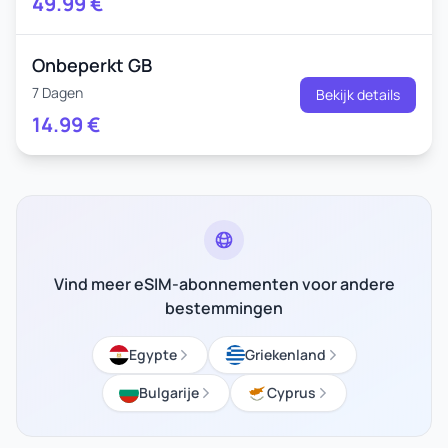
49.99
€
Onbeperkt GB
7 Dagen
Bekijk details
14.99
€
Vind meer eSIM-abonnementen voor andere
bestemmingen
Egypte
Griekenland
Bulgarije
Cyprus