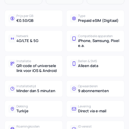
Prijs per GB
Type
€0.50/GB
Prepaid eSIM (Digitaal)
Netwerk
Compatibele apparaten
4G/LTE & 5G
iPhone, Samsung, Pixel
e.a.
Installatie
Bellen & SMS
QR-code of universele
Alleen data
link voor iOS & Android
Installatietijd
Opwaarderen
Minder dan 5 minuten
9 abonnementen
Dekking
Levering
Turkije
Direct via e-mail
Roamingkosten
ID vereist