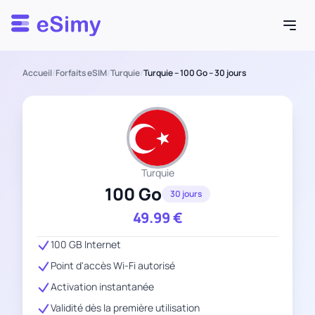
Esimy
Accueil
/
Forfaits eSIM
/
Turquie
/
Turquie – 100 Go – 30 jours
Turquie
100 Go
30 jours
49.99
€
100 GB Internet
Point d'accès Wi-Fi autorisé
Activation instantanée
Validité dès la première utilisation