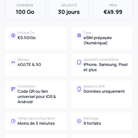
DONNÉES
VALIDITÉ
PRIX
100 Go
30 jours
€49.99
Prix par Go
Type
€0.50/Go
eSIM prépayée
(Numérique)
Réseau
Appareils compatibles
4G/LTE & 5G
iPhone, Samsung, Pixel
et plus
Installation
Appels & SMS
Code QR ou lien
Données uniquement
universel pour iOS &
Android
Temps de configuration
Recharge
Moins de 5 minutes
9 forfaits