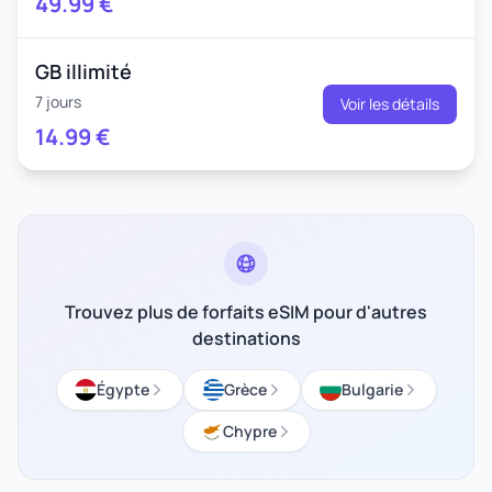
49.99
€
GB illimité
7 jours
Voir les détails
14.99
€
Trouvez plus de forfaits eSIM pour d'autres
destinations
Égypte
Grèce
Bulgarie
Chypre