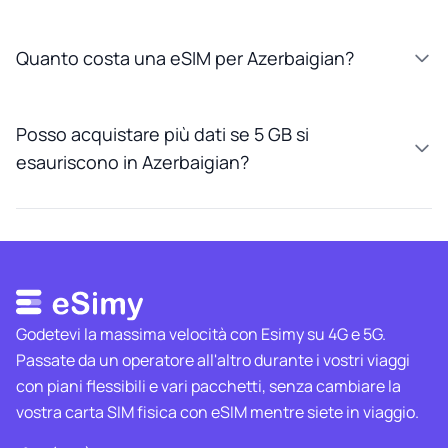
Quanto costa una eSIM per Azerbaigian?
Posso acquistare più dati se 5 GB si
esauriscono in Azerbaigian?
Godetevi la massima velocità con Esimy su 4G e 5G.
Passate da un operatore all'altro durante i vostri viaggi
con piani flessibili e vari pacchetti, senza cambiare la
vostra carta SIM fisica con eSIM mentre siete in viaggio.