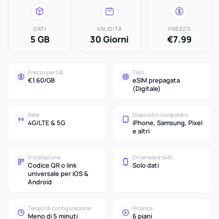
DATI
VALIDITÀ
PREZZO
5 GB
30 Giorni
€7.99
Prezzo per GB
Tipo
€1.60/GB
eSIM prepagata
(Digitale)
Rete
Dispositivi compatibili
4G/LTE & 5G
iPhone, Samsung, Pixel
e altri
Installazione
Chiamate e SMS
Codice QR o link
Solo dati
universale per iOS &
Android
Tempo di configurazione
Ricarica
Meno di 5 minuti
6 piani