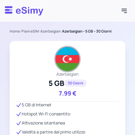
Esimy
Home
/
Piani eSIM
/
Azerbaigian
/
Azerbaigian – 5 GB – 30 Giorni
Azerbaigian
5 GB
30 Giorni
7.99
€
5 GB di Internet
Hotspot Wi-Fi consentito
Attivazione istantanea
Validità a partire dal primo utilizzo