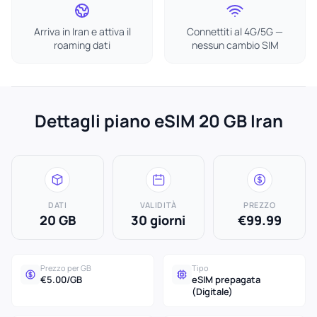
Arriva in Iran e attiva il
Connettiti al 4G/5G —
roaming dati
nessun cambio SIM
Dettagli piano eSIM 20 GB Iran
DATI
VALIDITÀ
PREZZO
20 GB
30 giorni
€99.99
Prezzo per GB
Tipo
€5.00/GB
eSIM prepagata
(Digitale)