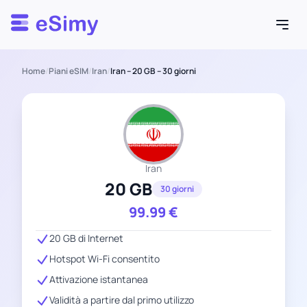
Esimy
Home
/
Piani eSIM
/
Iran
/
Iran – 20 GB – 30 giorni
Iran
20 GB
30 giorni
99.99
€
20 GB di Internet
Hotspot Wi-Fi consentito
Attivazione istantanea
Validità a partire dal primo utilizzo