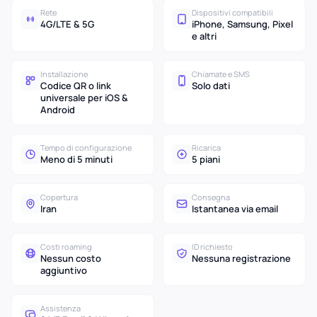
Rete
Dispositivi compatibili
4G/LTE & 5G
iPhone, Samsung, Pixel
e altri
Installazione
Chiamate e SMS
Codice QR o link
Solo dati
universale per iOS &
Android
Tempo di configurazione
Ricarica
Meno di 5 minuti
5 piani
Copertura
Consegna
Iran
Istantanea via email
Costi roaming
ID richiesto
Nessun costo
Nessuna registrazione
aggiuntivo
Assistenza