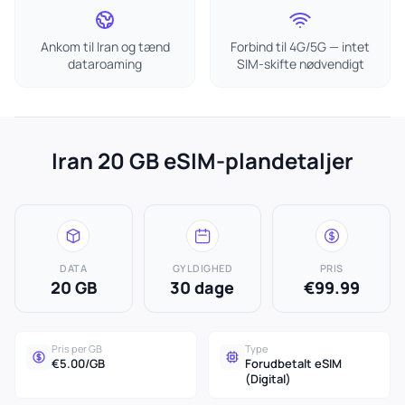
Ankom til Iran og tænd
Forbind til 4G/5G — intet
dataroaming
SIM-skifte nødvendigt
Iran 20 GB eSIM-plandetaljer
DATA
GYLDIGHED
PRIS
20 GB
30 dage
€99.99
Pris per GB
Type
€5.00/GB
Forudbetalt eSIM
(Digital)