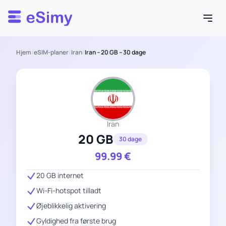
Esimy
Hjem
/
eSIM-planer
/
Iran
/
Iran – 20 GB – 30 dage
Iran
20 GB
30 dage
99.99
€
20 GB internet
Wi-Fi-hotspot tilladt
Øjeblikkelig aktivering
Gyldighed fra første brug