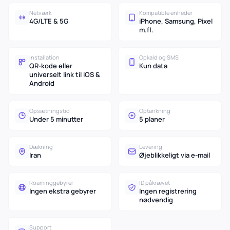
Netværk
Kompatible enheder
4G/LTE & 5G
iPhone, Samsung, Pixel
m.fl.
Installation
Opkald og SMS
QR-kode eller
Kun data
universelt link til iOS &
Android
Opsætningstid
Optankning
Under 5 minutter
5 planer
Dækning
Levering
Iran
Øjeblikkeligt via e-mail
Roaminggebyrer
ID påkrævet
Ingen ekstra gebyrer
Ingen registrering
nødvendig
Support