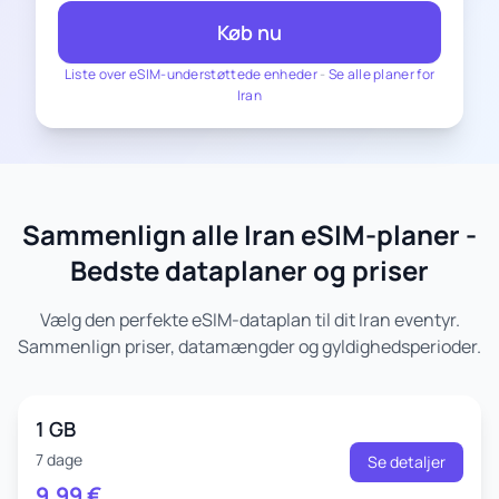
Køb nu
Liste over eSIM-understøttede enheder
-
Se alle planer for
Iran
Sammenlign alle Iran eSIM-planer -
Bedste dataplaner og priser
Vælg den perfekte eSIM-dataplan til dit Iran eventyr.
Sammenlign priser, datamængder og gyldighedsperioder.
1 GB
7 dage
Se detaljer
9.99
€