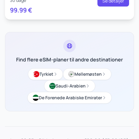
30 dage
Se detaljer
99.99
€
Find flere eSIM-planer til andre destinationer
Tyrkiet
Mellemøsten
Saudi-Arabien
De Forenede Arabiske Emirater