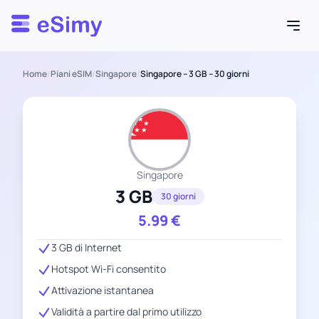
Esimy
Home
/
Piani eSIM
/
Singapore
/
Singapore – 3 GB – 30 giorni
Singapore
3 GB
30 giorni
5.99
€
3 GB di Internet
Hotspot Wi-Fi consentito
Attivazione istantanea
Validità a partire dal primo utilizzo