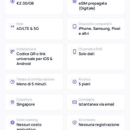
€2.00/GB
eSIM prepagata
(Digitale)
Rete
Dispositivi compatibili
4G/LTE & 5G
iPhone, Samsung, Pixel
e altri
Installazione
Chiamate e SMS
Codice QR o link
Solo dati
universale per iOS &
Android
Tempo di configurazione
Ricarica
Meno di 5 minuti
5 piani
Copertura
Consegna
Singapore
Istantanea via email
Costi roaming
ID richiesto
Nessun costo
Nessuna registrazione
aggiuntivo