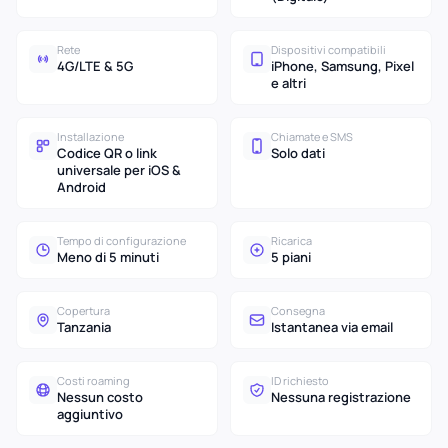
Rete
Dispositivi compatibili
4G/LTE & 5G
iPhone, Samsung, Pixel
e altri
Installazione
Chiamate e SMS
Codice QR o link
Solo dati
universale per iOS &
Android
Tempo di configurazione
Ricarica
Meno di 5 minuti
5 piani
Copertura
Consegna
Tanzania
Istantanea via email
Costi roaming
ID richiesto
Nessun costo
Nessuna registrazione
aggiuntivo