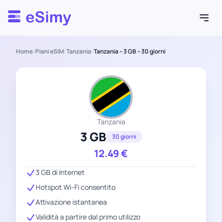
Esimy
Home
/
Piani eSIM
/
Tanzania
/
Tanzania – 3 GB – 30 giorni
Tanzania
3 GB
30 giorni
12.49
€
3 GB di Internet
Hotspot Wi-Fi consentito
Attivazione istantanea
Validità a partire dal primo utilizzo