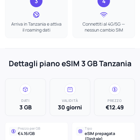
3
4
Arriva in Tanzania e attiva
Connettiti al 4G/5G —
il roaming dati
nessun cambio SIM
Dettagli piano eSIM 3 GB Tanzania
DATI
VALIDITÀ
PREZZO
3 GB
30 giorni
€12.49
Prezzo per GB
Tipo
€4.16/GB
eSIM prepagata
(Digitale)