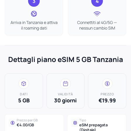
3
4
Arriva in Tanzania e attiva
Connettiti al 4G/5G —
il roaming dati
nessun cambio SIM
Dettagli piano eSIM 5 GB Tanzania
DATI
VALIDITÀ
PREZZO
5 GB
30 giorni
€19.99
Prezzo per GB
Tipo
€4.00/GB
eSIM prepagata
(Digitale)