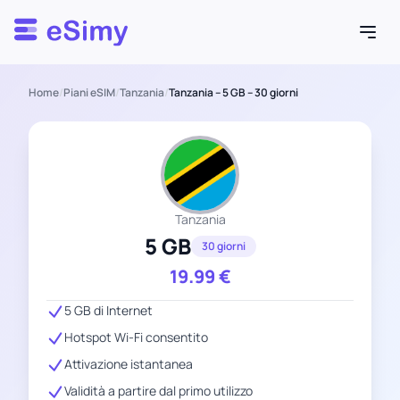
Esimy
Home
/
Piani eSIM
/
Tanzania
/
Tanzania – 5 GB – 30 giorni
Tanzania
5 GB
30 giorni
19.99
€
5 GB di Internet
Hotspot Wi-Fi consentito
Attivazione istantanea
Validità a partire dal primo utilizzo