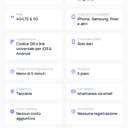
Rete
Dispositivi compatibili
4G/LTE & 5G
iPhone, Samsung, Pixel
e altri
Installazione
Chiamate e SMS
Codice QR o link
Solo dati
universale per iOS &
Android
Tempo di configurazione
Ricarica
Meno di 5 minuti
5 piani
Copertura
Consegna
Tanzania
Istantanea via email
Costi roaming
ID richiesto
Nessun costo
Nessuna registrazione
aggiuntivo